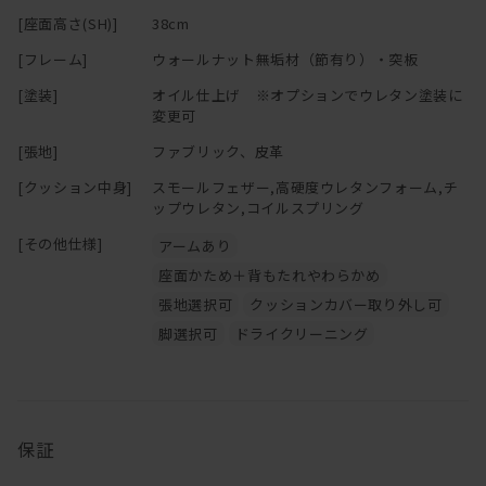
カウンターがボトルやおつまみ置きになるし、
[座面高さ(SH)]
38cm
ホームパーティーのときは料理を大皿で並べても。。。。
※「節少なめ」のご注文につきましては、別途お見積りにて承って
おります。
[フレーム]
ウォールナット無垢材（節有り）・突板
もちろん搬入・搬出時はカウンター部分を取り外すことが可能で
ご希望の場合は
お問い合わせ
ください。
[塗装]
オイル仕上げ ※オプションでウレタン塗装に
す。
変更可
まあそれでも無垢材を贅沢に使用しているので、軽くはありません
[張地]
ファブリック、皮革
が・・・
[クッション中身]
スモールフェザー,高硬度ウレタンフォーム,チ
クッションは取り外しの出来るカバーリングタイプなのでドライク
ップウレタン,コイルスプリング
リーニングが可能です。
[その他仕様]
アームあり
ソファと一緒に替えカバーもお求め頂けますので、
季節ごとに違った色でお楽しみ頂くのもお薦めです！
座面かため＋背もたれやわらかめ
張地選択可
クッションカバー取り外し可
脚選択可
ドライクリーニング
保証