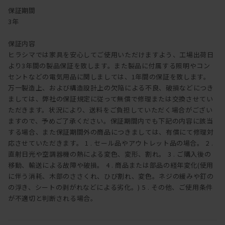
保証期間
3年
保証内容
ヒラシマでは家具を安心してご使用いただけますよう、工場出荷日
より3年間の製品保証を致します。また製品に付属する照明やコン
セントなどの電気用品に関しましては、1年間の保証を致します。
万一製造上、および構造設計上の欠陥による不良、破損などにつき
ましては、弊社の保証規定に従って無償で修理または交換させてい
ただきます。状況により、送料をご負担していただく場合がござい
ますので、予めご了承ください。保証期間内でも下記の内容に該当
する場合、また保証期間外の商品につきましては、有償にて修理対
応させていただきます。 1 . セール品やアウトレット品の場合。 2 .
直射日光や空調器機の熱による変色、変形、割れ。 3 . ご購入後の
移動、輸送による故障や破損。 4 . 商品または部品の経年変化(使用
に伴う消耗、木部のささくれ、ひび割れ、変色。ネジの緩みや釘の
の浮き、シートの剥がれなどによる劣化。) 5 . その他、ご使用条件
が不適切と判断される場合。