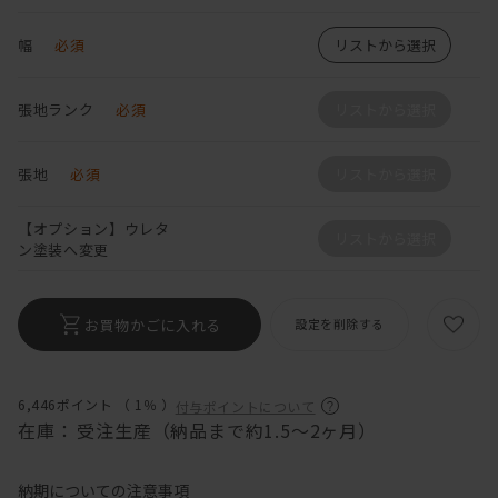
幅
必須
リストから選択
張地ランク
必須
リストから選択
張地
必須
リストから選択
【オプション】ウレタ
リストから選択
ン塗装へ変更
お買物かごに入れる
設定を削除する
6,446ポイント （
1％
）
付与ポイントについて
在庫：
受注生産（納品まで約1.5～2ヶ月）
納期についての注意事項