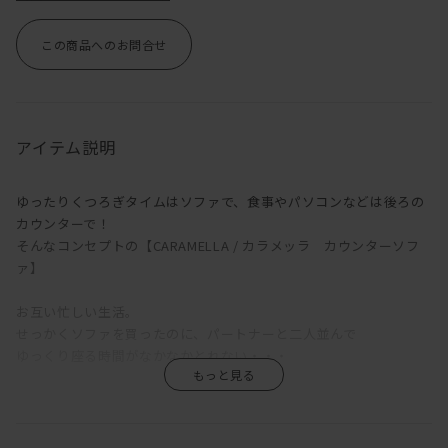
この商品へのお問合せ
アイテム説明
ゆったりくつろぎタイムはソファで、食事やパソコンなどは後ろの
カウンターで！
そんなコンセプトの【CARAMELLA / カラメッラ カウンターソフ
ァ】
お互い忙しい生活。
せっかくソファを買ったのに、パートナーと二人並んで
ゆっくり座る時間がなかなかとれない・・・
かたやソファでゴロゴロ。
かたやダイニングでカタカタ。