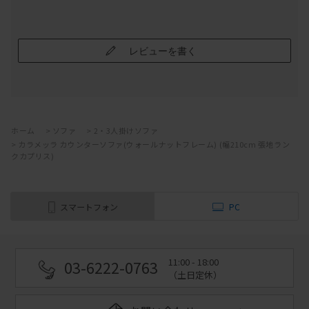
レビューを書く
ホーム
>
ソファ
>
2・3人掛けソファ
>
カラメッラ カウンターソファ(ウォールナットフレーム) (幅210cm 張地ラン
クカプリス)
スマートフォン
PC
11:00 - 18:00
03-6222-0763
（土日定休）