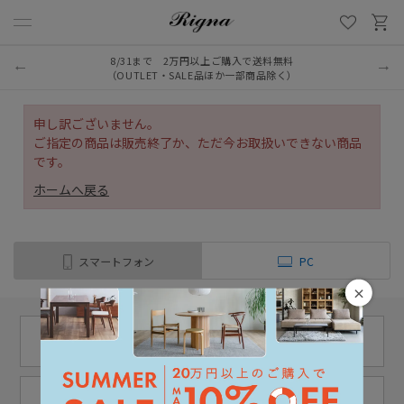
8/31まで 2万円以上ご購入で送料無料
（OUTLET・SALE品ほか一部商品除く）
申し訳ございません。
ご指定の商品は販売終了か、ただ今お取扱いできない商品
です。
ホームへ戻る
スマートフォン
PC
×
11:00 - 18:00
03-6222-0763
（土日定休）
お問い合わせ