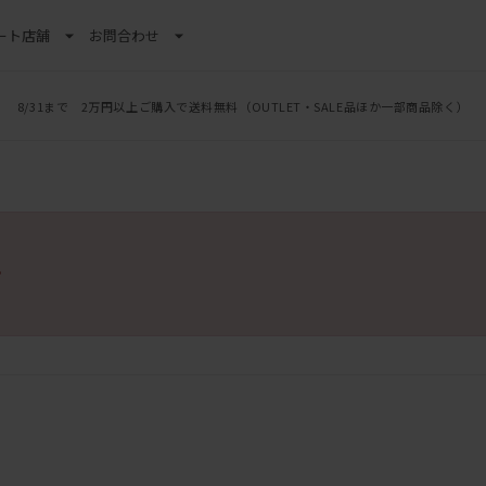
ート
店舗
お問合わせ
8/31まで 2万円以上ご購入で送料無料
（OUTLET・SALE品ほか一部商品除く）
。