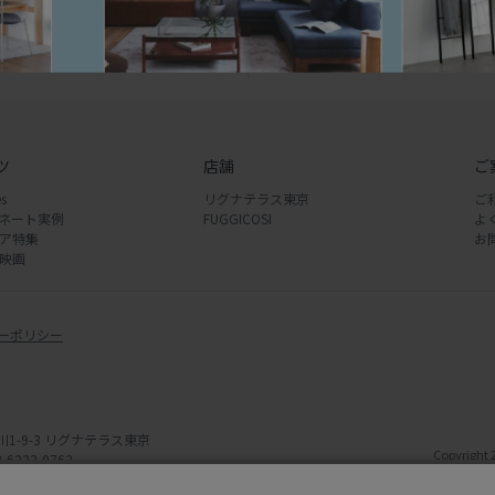
2-0763
（土日定休）
ツ
店舗
ご
s
リグナテラス東京
ご
ネート実例
FUGGICOSI
よ
ア特集
お
映画
ーポリシー
川1-9-3 リグナテラス東京
Copyright 
-6222-0762