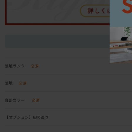
張地ランク
必須
張地
必須
脚部カラー
必須
【オプション】脚の高さ