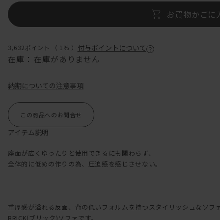
お買物かごに
付与ポイントについて
3,632ポイント （
1％
）
在庫：
在庫がありません
納期についての注意事項
この商品へのお問合せ
アイテム説明
座面が広くゆったりと使用できるにも関わらず、
全体的に低めの作りの為、圧迫感を感じさせない。
重厚感が溢れる反面、背の低いフォルムを持つスタイリッシュなソフ
BRICK(ブリック)ソファです。