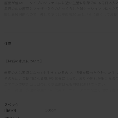
座面が低いロータイプのソファは床に近い生活に馴染みのある日本人
奥行の広い座面とフェザー入りのふっくらした背クッションでゆった
脚は着脱可能なので、外して使えば座面高20cmとさらに低くしてお
「汚れが心配」という方もご安心を。
ファブリックの張地をお選びいただくと、カバーは外してクリーニン
木部は、マスターウォール オリジナルメンテナンスキットでお手入れ
注意
日本伝統の意地をかけて純日本製を守り抜き見事に完成したこのソファ
一生モノのソファをお探しの方にはうってつけのアイテムです。
【無垢の家具について】
座り心地、実用性、センスのどれをとっても一流のDANISH（デニッ
無垢の木は家具になっても生きているので、湿気を吸ったり吐いたり
自信を持っておすすめいたします。
そのため、ご使用になる環境や気候によって、反りや割れが生じる場
エアコンの吹き出し口の近くや直射日光も同様に避けて下さい。
デニッシュシリーズは
こちら
から
また、高温・多湿の部屋でのご使用は、カビ・ダニが発生し健康を害
直接硬いものや濡れたもの、熱をもったものを置くと、シミや変色の
スペック
【オイル仕上げの家具について】
[幅(W)]
160cm