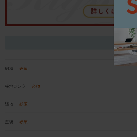
樹種
必須
張地ランク
必須
張地
必須
塗装
必須