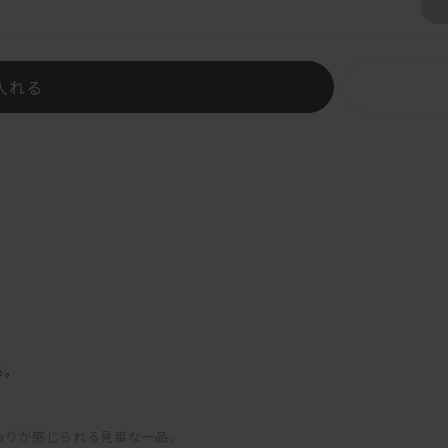
入れる
。
る。
わりが感じられる見事な一品。