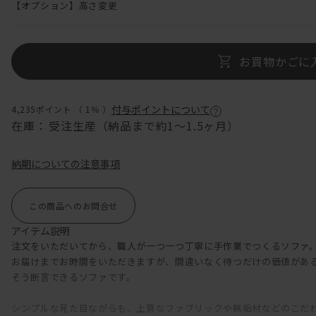
【オプション】高さ変更
お買物かごに
付与ポイントについて
4,235ポイント （
1％
）
在庫：
受注生産（納品まで約1～1.5ヶ月）
納期についての注意事項
この商品へのお問合せ
アイテム説明
注文をいただいてから、職人が一つ一つ丁寧に手作業でつくるソファ
お届けまでお時間をいただきますが、間違いなく待つだけの価値があ
そう断言できるソファです。
シンプルな見た目ながらも、上質なファブリックや無垢材などのこだ