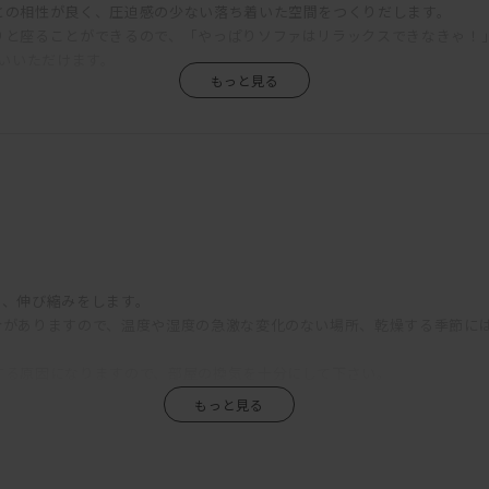
との相性が良く、圧迫感の少ない落ち着いた空間をつくりだします。
りと座ることができるので、「やっぱりソファはリラックスできなきゃ！
使いいただけます。
グができるカバーリングタイプです。
をして頂ければ、一生付き合える家具です。
は、100年後のアンティークという言葉に相応しい家具です。
シュ）ソファ。
し、伸び縮みをします。
合がありますので、温度や湿度の急激な変化のない場所、乾燥する季節に
する原因になりますので、部屋の換気を十分にして下さい。
原因になりますのでご注意下さい。