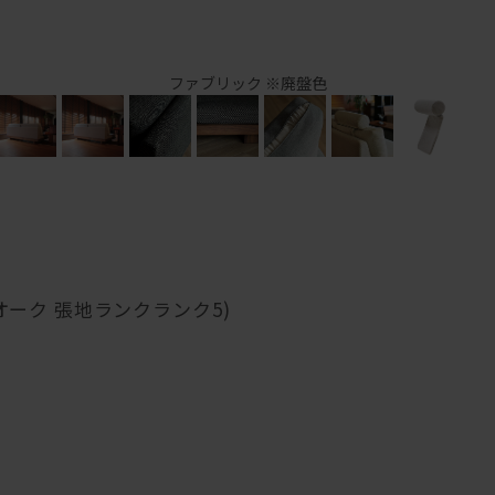
ファブリック ※廃盤色
道オーク 張地ランクランク5)