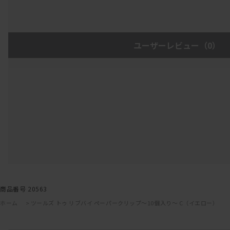
ユーザーレビュー
（0）
商品番号 20563
ホーム
>
ツールズ トゥ リブバイ ペーパークリップ～10個入り～ C（イエロー）