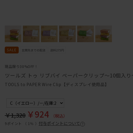
現品限り30%OFF！
ツールズ トゥ リブバイ ペーパークリップ～10個入り
TOOLS to PAPER Wire Clip【ディスプレイ使用品】
￥924
￥1,320
（税込）
付与ポイントについて
9ポイント （
1％
）