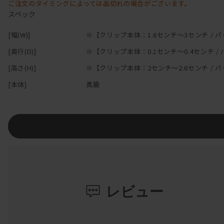
ご注文のタイミングによっては品切れの場合がございます。
スペック
[幅(W)]
※【クリップ本体：1.6センチ～3センチ / パ
[奥行(D)]
※【クリップ本体：0.1センチ～0.4センチ /
[高さ(H)]
※【クリップ本体：2センチ～2.6センチ / パ
[本体]
真鍮
レビュー