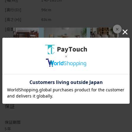
ご希望の方はご相談ください。
[奥行(D)]
96cm
生地の種類も豊富で、デザインもベーシックなので、
[高さ(H)]
63cm
モノトーンが効いたモダンなお部屋でも、
木材をたっぷり使ったナチュラルなお部屋でも、
×
[座面高さ(SH)]
37cm
幅広く合わせやすく、きっとあなたのお部屋にも合わせられるは
[脚の高さ]
5cm
ず。
[内部]
高密度ウレタン,ポケットコイルスプリング
[その他仕様]
全体的にかため
アームあり
張地選択可
クッションカバー取り外し可
ウォッシャブル
ドライクリーニング
保証
保証期間
5年