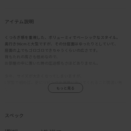
アイテム説明
くつろぎ感を重視した、ボリューミィでベーシックなスタイル。
奥行き96cmと大型ですが、その分座面はゆったりとしていて、
座面の上でもゴロゴロできちゃうくらいの広さです。
背もたれの高さも低めなので、
お部屋の中に置いた時の圧迫感もさほどありません。
少々、サイズが大きくなってしまいますが、
L字型で組めば、更にリビングを豪華に彩ってくれること間違い無
し！
きっと、家族の憩いのスペースになる事でしょう。
張り地は肘掛け・背もたれ部分も全てカバーリング式で、
生地によってはウォッシャブル対応の生地なので、
スペック
ご自宅での丸洗いも可能と、なんとも使い勝手の良いソファです。
変えカバーのみのご注文も可能ですので、
[幅(W)]
140-181cm