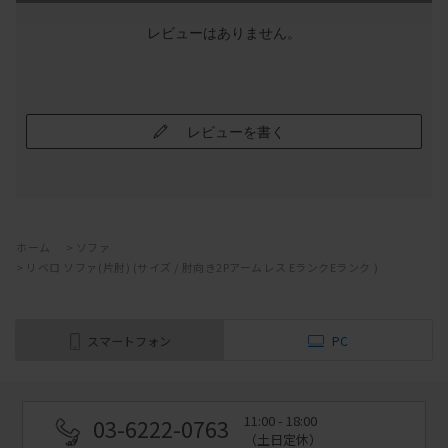
レビューはありません。
レビューを書く
ホーム
>
ソファ
>
リベロ ソファ(片肘) (サイズ / 肘向き2Pアームレス EランクEランク )
スマートフォン
PC
11:00 - 18:00
03-6222-0763
（土日定休）