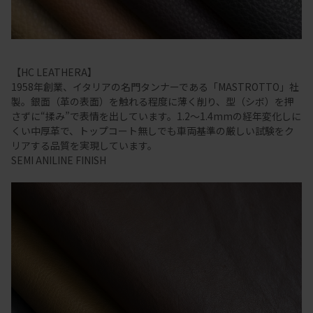
【HC LEATHERA】
1958年創業、イタリアの名門タンナーである「MASTROTTO」社
製。銀面（革の表面）を触れる程度に薄く削り、型（シボ）を押
さずに“揉み”で表情を出しています。1.2～1.4mmの経年変化しに
くい中厚革で、トップコート無しでも車両基準の厳しい試験をク
リアする品質を実現しています。
SEMI ANILINE FINISH