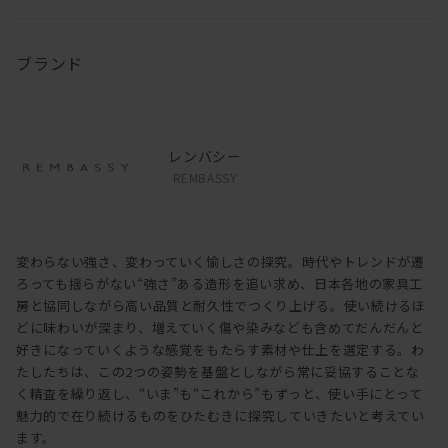
ブランド
レンバシー
REMBASSY
変わらない強さ、変わっていく愉しさの探究。時代やトレンドが遷
ろっても揺らがない“強さ”ある造形を追い求め、日本各地の家具工
房と協同しながら高い品質と耐久性でつくり上げる。使い続けるほ
どに味わいが深まり、増えていく傷や染みなども含めてだんだんと
好きになっていくような感覚をもたらす素材や仕上を選定する。わ
たしたちは、この2つの姿勢を基盤としながら常に妥協することな
く精査を繰り返し、“いま”も“これから”もずっと、使い手にとって
魅力的で在り続けるものをひたむきに探究していきたいと考えてい
ます。