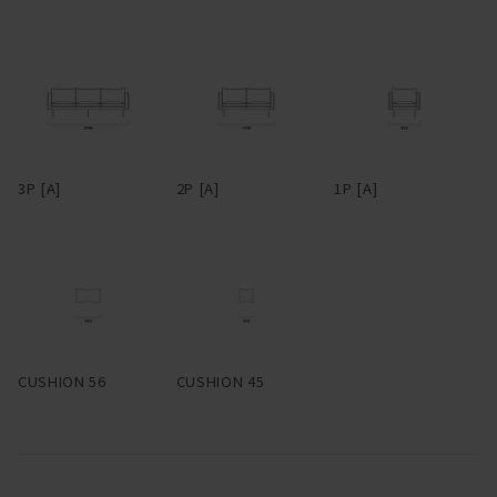
ム、細い脚部が実現している。6本脚のブラックスチールは、シッ
クな雰囲気の中にもどことなくインダストリアルな空気を感じさせ
る。脚部先端にはアジャスターが付いているので、設置時は調整
を。脚部に高さがあるので座面下はゆったり広く、掃除がしやすい
のも特長。
背座のクッションとアームは、端部にパイピングを用いている。パ
3P [A]
2P [A]
1P [A]
イピングとは、2枚の布や革の継ぎ目に別布を挟んでとめる縫製手
法のことで、玉縁とも呼ばれる。パイピングは太さ次第で随分印象
が変わってくるが、HEMMではこれを極細でまわし、輪郭をシャー
プに仕立てた。ファブリックで張る場合、パイピングは共生地の
他、レザーも選択可能。レザーのパイピングがまわるとシルエット
が際立ち、クラシカルな雰囲気が醸される。パイピングに使用する
レザーはアニリンレザー。細部まで贅沢だ。
CUSHION 56
CUSHION 45
スペースに合わせて柔軟にレイアウトできるよう、片アームタイ
プ、アームレスタイプ、コーナータイプなどもラインナップ。組み
合わせることでL型にも展開できる。多彩なファブリック、レザー
とあいまって、幅広いシーンへ適応するコーディネート性を備え
た。