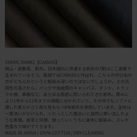
FABRIC RANK2【CANVAS】
岡山・倉敷産、帆布。日本国内に流通する帆布の7割はここ倉敷で
生まれているそう。英語ではCANVASと呼ばれ、こちらの呼び名の
方がどちらかというと馴染み深いのではないでしょうか。その汎
用性の高さから、バッグや油絵用のキャンバス、テント、トラッ
クの幌、軍服など、あらゆる用途に用いられてきた帆布。厚みに
より1号から11号までの規格に分かれていて、その中でもソファに
適した柔らかさと耐久性をもつ8号帆布を使用しています。生地は
一度洗いがかけられ、くたっとした風合いと自然に使い古したよ
うな表情。皮革と同様、使っていくうちに身体に馴染み、スレや
色落ちで味がでてきます。
MADE IN JAPAN / 100% COTTON / DRY CLEANING