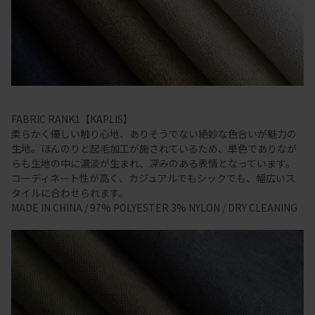
FABRIC RANK1【KAPLIS】
柔らかく優しい触り心地、ありそうでない絶妙な色合いが魅力の
生地。ほんのりと起毛加工が施されているため、単色でありなが
らも生地の中に濃淡が生まれ、深みのある表情となっています。
コーディネート性が高く、カジュアルでもシックでも、幅広いス
タイルに合わせられます。
MADE IN CHINA / 97% POLYESTER 3% NYLON / DRY CLEANING