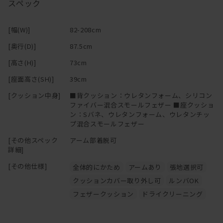
スペック
身体によく触れるクッションとアーム部分はカバーリング仕様。フ
ァブリックであれば、汚れてしまってもカバーを取り外してドライ
[幅(W)]
82-208cm
クリーニングに出せる。カバーのみの購入も可能。
[奥行(D)]
87.5cm
―
[高さ(H)]
73cm
[座面高さ(SH)]
39cm
[クッション中身]
■背クッション：ウレタンフォーム、シリコン
ファイバー混合スモールフェザー ■座クッショ
ン：Sバネ、ウレタンフォーム、ウレタンチッ
プ混合スモールフェザー
[その他スペック
アーム部着脱可
詳細]
[その他仕様]
全体的にかため
アームあり
張地選択可
クッションカバー取り外し可
ルンバOK
フェザークッション
ドライクリーニング