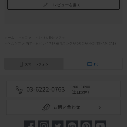
レビューを書く
ホーム
>
ソファ
>
2・3人掛けソファ
>
ヘム ソファ(両アーム) (サイズ1P 張地ランクFABRIC RANK3 [DINAMICA] )
スマートフォン
PC
11:00 - 18:00
03-6222-0763
（土日定休）
お問い合わせ