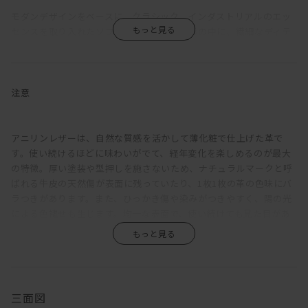
モダンデザインをベースに、クラシック、インダストリアルのエッ
センスを取り入れたソファ。シンプルな造形の中に、繊細なディテ
ールと機能性をしのばせている。
強度を確保しながら、背座フレームやアームは可能な限り薄く設
計。各部にシャープさをもたせることで、ほどよく上品な佇まいを
注意
引き出している。座クッションは硬さの異なるウレタンフォームを
重ね、その上にさらにフェザーを使用。程良く沈みこみながらも弾
力ある座り心地に。背クッションは、たっぷりのフェザーでウレタ
アニリンレザーは、自然な質感を活かして薄化粧で仕上げた革で
ンフォームの芯材をはさみこむ構成。もたれると身体に添うように
す。使い続けるほどに味わいがでて、経年変化を楽しめるのが最大
フィットしてくれる。
の特徴。厚い塗装や型押しを施さないため、ナチュラルマークと呼
ばれる牛皮の天然傷が表面に残っていたり、1枚1枚の革の色味にバ
アームを背もたれにすれば、脚を伸ばしてカウチとしてもくつろげ
ラつきがあります。また、ひっかき傷や染みがつきやすく、陽の光
る。サポートクッションをかませるとより快適に。アームが細いた
による色褪せも生じます。均一な表面で、使い続けても見た目があ
め座面幅が広く、3Pなら男性でもねころがることが可能。その時
まり変わらず、汚れもつきにくい、というような一般的な革とは全
は、背クッションを枕代わりにするといい。また、搬入を考慮して
く違うため、革の素朴な風合い、深みあるエイジングを求める方に
アームは着脱できるようになっている。
おすすめです。
脚部は、一般的な4本脚ではなく、中央にも2本追加した6本脚とし
三面図
ている。これによりソファにかかる負荷が分散でき、薄い座フレー