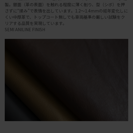
製。銀面（革の表面）を触れる程度に薄く削り、型（シボ）を押
さずに“揉み”で表情を出しています。1.2～1.4mmの経年変化しに
くい中厚革で、トップコート無しでも車両基準の厳しい試験をク
リアする品質を実現しています。
SEMI ANILINE FINISH