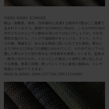
FABRIC RANK2【CANVAS】
岡山・倉敷産、帆布。日本国内に流通する帆布の7割はここ倉敷で
生まれているそう。英語ではCANVASと呼ばれ、こちらの呼び名の
方がどちらかというと馴染み深いのではないでしょうか。その汎
用性の高さから、バッグや油絵用のキャンバス、テント、トラッ
クの幌、軍服など、あらゆる用途に用いられてきた帆布。厚みに
より1号から11号までの規格に分かれていて、その中でもソファに
適した柔らかさと耐久性をもつ8号帆布を使用しています。生地は
一度洗いがかけられ、くたっとした風合いと自然に使い古したよ
うな表情。皮革と同様、使っていくうちに身体に馴染み、スレや
色落ちで味がでてきます。
MADE IN JAPAN / 100% COTTON / DRY CLEANING