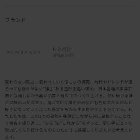
ブランド
レンバシー
REMBASSY
変わらない強さ、変わっていく愉しさの探究。時代やトレンドが遷
ろっても揺らがない“強さ”ある造形を追い求め、日本各地の家具工
房と協同しながら高い品質と耐久性でつくり上げる。使い続けるほ
どに味わいが深まり、増えていく傷や染みなども含めてだんだんと
好きになっていくような感覚をもたらす素材や仕上を選定する。わ
たしたちは、この2つの姿勢を基盤としながら常に妥協することな
く精査を繰り返し、“いま”も“これから”もずっと、使い手にとって
魅力的で在り続けるものをひたむきに探究していきたいと考えてい
ます。