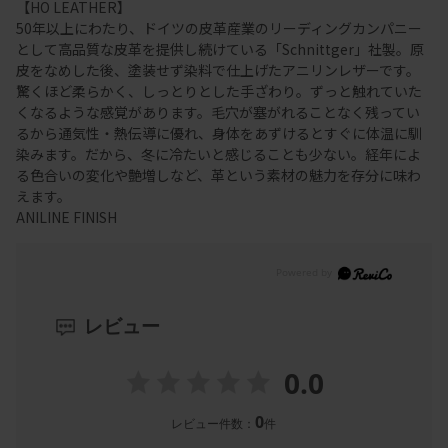
【HO LEATHER】
50年以上にわたり、ドイツの皮革産業のリーディングカンパニー
として高品質な皮革を提供し続けている「Schnittger」社製。原
皮をなめした後、塗装せず染料で仕上げたアニリンレザーです。
驚くほど柔らかく、しっとりとした手ざわり。ずっと触れていた
くなるような感覚があります。毛穴が塞がれることなく残ってい
るから通気性・熱伝導に優れ、身体をあずけるとすぐに体温に馴
染みます。だから、冬に冷たいと感じることも少ない。経年によ
る色合いの変化や艶増しなど、革という素材の魅力を存分に味わ
えます。
ANILINE FINISH
レビュー
0.0
0
レビュー件数：
件