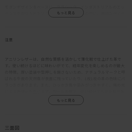
モダンデザインをベースに、クラシック、インダストリアルのエッ
センスを取り入れたソファ。シンプルな造形の中に、繊細なディテ
ールと機能性をしのばせている。
強度を確保しながら、背座フレームやアームは可能な限り薄く設
計。各部にシャープさをもたせることで、ほどよく上品な佇まいを
注意
引き出している。座クッションは硬さの異なるウレタンフォームを
重ね、その上にさらにフェザーを使用。程良く沈みこみながらも弾
力ある座り心地に。背クッションは、たっぷりのフェザーでウレタ
アニリンレザーは、自然な質感を活かして薄化粧で仕上げた革で
ンフォームの芯材をはさみこむ構成。もたれると身体に添うように
す。使い続けるほどに味わいがでて、経年変化を楽しめるのが最大
フィットしてくれる。
の特徴。厚い塗装や型押しを施さないため、ナチュラルマークと呼
ばれる牛皮の天然傷が表面に残っていたり、1枚1枚の革の色味にバ
アームを背もたれにすれば、脚を伸ばしてカウチとしてもくつろげ
ラつきがあります。また、ひっかき傷や染みがつきやすく、陽の光
る。サポートクッションをかませるとより快適に。アームが細いた
による色褪せも生じます。均一な表面で、使い続けても見た目があ
め座面幅が広く、3Pなら男性でもねころがることが可能。その時
まり変わらず、汚れもつきにくい、というような一般的な革とは全
は、背クッションを枕代わりにするといい。また、搬入を考慮して
く違うため、革の素朴な風合い、深みあるエイジングを求める方に
アームは着脱できるようになっている。
おすすめです。
脚部は、一般的な4本脚ではなく、中央にも2本追加した6本脚とし
三面図
ている。これによりソファにかかる負荷が分散でき、薄い座フレー