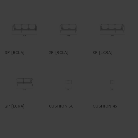
ム、細い脚部が実現している。6本脚のブラックスチールは、シッ
クな雰囲気の中にもどことなくインダストリアルな空気を感じさせ
る。脚部先端にはアジャスターが付いているので、設置時は調整
を。脚部に高さがあるので座面下はゆったり広く、掃除がしやすい
のも特長。
背座のクッションとアームは、端部にパイピングを用いている。パ
3P [RCLA]
2P [RCLA]
3P [LCRA]
イピングとは、2枚の布や革の継ぎ目に別布を挟んでとめる縫製手
法のことで、玉縁とも呼ばれる。パイピングは太さ次第で随分印象
が変わってくるが、HEMMではこれを極細でまわし、輪郭をシャー
プに仕立てた。ファブリックで張る場合、パイピングは共生地の
他、レザーも選択可能。レザーのパイピングがまわるとシルエット
が際立ち、クラシカルな雰囲気が醸される。パイピングに使用する
レザーはアニリンレザー。細部まで贅沢だ。
2P [LCRA]
CUSHION 56
CUSHION 45
スペースに合わせて柔軟にレイアウトできるよう、片アームタイ
プ、アームレスタイプ、コーナータイプなどもラインナップ。組み
合わせることでL型にも展開できる。多彩なファブリック、レザー
とあいまって、幅広いシーンへ適応するコーディネート性を備え
た。