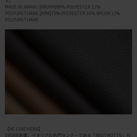
す。
MADE IN JAPAN / [KR/KM]88% POLYESTER 12%
POLYURETHANE [KYM]72% POLYESTER 16% NYLON 12%
POLYURETHANE
【HC LEATHERA】
1958年創業、イタリアの名門タンナーである「MASTROTTO」社