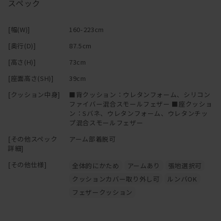
スペック
身体によく触れるクッションとアーム部分はカバーリング仕様。フ
ァブリックであれば、汚れてしまってもカバーを取り外してドライ
[幅(W)]
160-223cm
クリーニングに出せる。カバーのみの購入も可能。
[奥行(D)]
87.5cm
―
[高さ(H)]
73cm
[座面高さ(SH)]
39cm
[クッション中身]
■背クッション：ウレタンフォーム、シリコン
ファイバー混合スモールフェザー ■座クッショ
ン：Sバネ、ウレタンフォーム、ウレタンチッ
プ混合スモールフェザー
[その他スペック
アーム部着脱可
詳細]
[その他仕様]
全体的にかため
アームあり
張地選択可
クッションカバー取り外し可
ルンバOK
フェザークッション