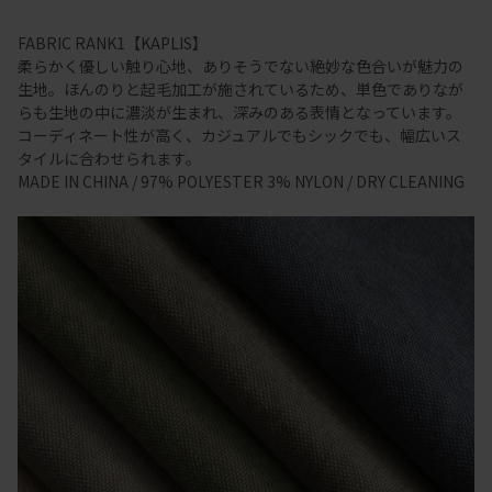
FABRIC RANK1【KAPLIS】
柔らかく優しい触り心地、ありそうでない絶妙な色合いが魅力の
生地。ほんのりと起毛加工が施されているため、単色でありなが
らも生地の中に濃淡が生まれ、深みのある表情となっています。
コーディネート性が高く、カジュアルでもシックでも、幅広いス
タイルに合わせられます。
MADE IN CHINA / 97% POLYESTER 3% NYLON / DRY CLEANING