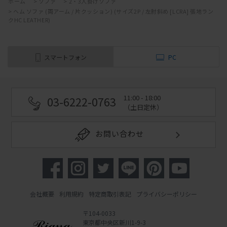
ホーム
>
ソファ
>
2・3人掛けソファ
>
ヘム ソファ (両アーム / 片クッション) (サイズ2P / 左肘斜め [LCRA] 張地ラン
クHC LEATHER)
スマートフォン
PC
11:00 - 18:00
03-6222-0763
（土日定休）
お問い合わせ
会社概要
利用規約
特定商取引表記
プライバシーポリシー
〒104-0033
東京都中央区新川1-9-3