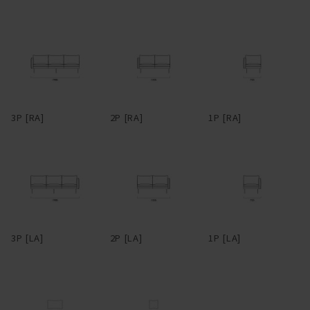
ム、細い脚部が実現している。6本脚のブラックスチールは、シッ
クな雰囲気の中にもどことなくインダストリアルな空気を感じさせ
る。脚部先端にはアジャスターが付いているので、設置時は調整
を。脚部に高さがあるので座面下はゆったり広く、掃除がしやすい
のも特長。
背座のクッションとアームは、端部にパイピングを用いている。パ
3P [RA]
2P [RA]
1P [RA]
イピングとは、2枚の布や革の継ぎ目に別布を挟んでとめる縫製手
法のことで、玉縁とも呼ばれる。パイピングは太さ次第で随分印象
が変わってくるが、HEMMではこれを極細でまわし、輪郭をシャー
プに仕立てた。ファブリックで張る場合、パイピングは共生地の
他、レザーも選択可能。レザーのパイピングがまわるとシルエット
が際立ち、クラシカルな雰囲気が醸される。パイピングに使用する
レザーはアニリンレザー。細部まで贅沢だ。
3P [LA]
2P [LA]
1P [LA]
スペースに合わせて柔軟にレイアウトできるよう、片アームタイ
プ、アームレスタイプ、コーナータイプなどもラインナップ。組み
合わせることでL型にも展開できる。多彩なファブリック、レザー
とあいまって、幅広いシーンへ適応するコーディネート性を備え
た。