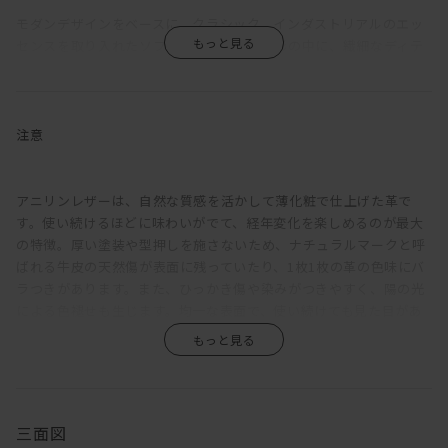
モダンデザインをベースに、クラシック、インダストリアルのエッ
センスを取り入れたソファ。シンプルな造形の中に、繊細なディテ
ールと機能性をしのばせている。
強度を確保しながら、背座フレームやアームは可能な限り薄く設
計。各部にシャープさをもたせることで、ほどよく上品な佇まいを
注意
引き出している。座クッションは硬さの異なるウレタンフォームを
重ね、その上にさらにフェザーを使用。程良く沈みこみながらも弾
力ある座り心地に。背クッションは、たっぷりのフェザーでウレタ
アニリンレザーは、自然な質感を活かして薄化粧で仕上げた革で
ンフォームの芯材をはさみこむ構成。もたれると身体に添うように
す。使い続けるほどに味わいがでて、経年変化を楽しめるのが最大
フィットしてくれる。
の特徴。厚い塗装や型押しを施さないため、ナチュラルマークと呼
ばれる牛皮の天然傷が表面に残っていたり、1枚1枚の革の色味にバ
アームを背もたれにすれば、脚を伸ばしてカウチとしてもくつろげ
ラつきがあります。また、ひっかき傷や染みがつきやすく、陽の光
る。サポートクッションをかませるとより快適に。アームが細いた
による色褪せも生じます。均一な表面で、使い続けても見た目があ
め座面幅が広く、3Pなら男性でもねころがることが可能。その時
まり変わらず、汚れもつきにくい、というような一般的な革とは全
は、背クッションを枕代わりにするといい。また、搬入を考慮して
く違うため、革の素朴な風合い、深みあるエイジングを求める方に
アームは着脱できるようになっている。
おすすめです。
脚部は、一般的な4本脚ではなく、中央にも2本追加した6本脚とし
三面図
ている。これによりソファにかかる負荷が分散でき、薄い座フレー