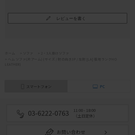
レビューを書く
ホーム
>
ソファ
>
2・3人掛けソファ
>
ヘム ソファ(片アーム) (サイズ / 肘の向き3P / 左肘 [LA] 張地ランクHO
LEATHER)
スマートフォン
PC
11:00 - 18:00
03-6222-0763
（土日定休）
お問い合わせ