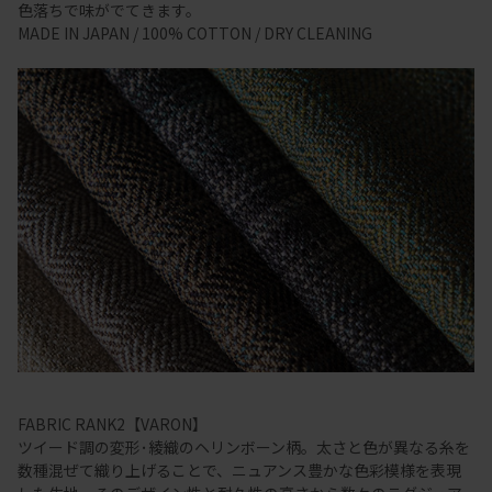
色落ちで味がでてきます。
MADE IN JAPAN / 100% COTTON / DRY CLEANING
FABRIC RANK2【VARON】
ツイード調の変形･綾織のヘリンボーン柄。太さと色が異なる糸を
数種混ぜて織り上げることで、ニュアンス豊かな色彩模様を表現