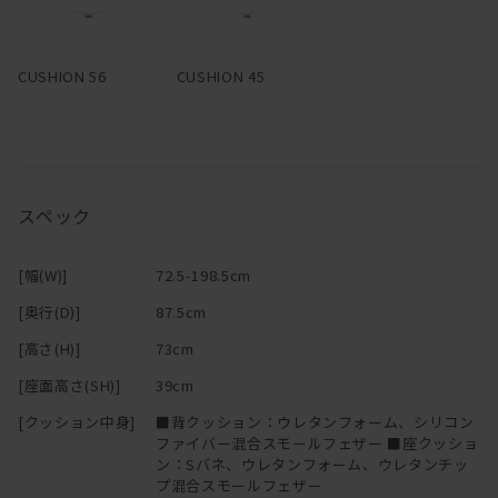
身体によく触れるクッションとアーム部分はカバーリング仕様。フ
ァブリックであれば、汚れてしまってもカバーを取り外してドライ
CUSHION 56
CUSHION 45
クリーニングに出せる。カバーのみの購入も可能。
―
スペック
[幅(W)]
72.5-198.5cm
[奥行(D)]
87.5cm
[高さ(H)]
73cm
[座面高さ(SH)]
39cm
[クッション中身]
■背クッション：ウレタンフォーム、シリコン
ファイバー混合スモールフェザー ■座クッショ
ン：Sバネ、ウレタンフォーム、ウレタンチッ
プ混合スモールフェザー