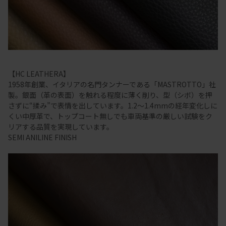
【HC LEATHERA】
1958年創業、イタリアの名門タンナーである「MASTROTTO」社
製。銀面（革の表面）を触れる程度に薄く削り、型（シボ）を押
さずに“揉み”で表情を出しています。1.2～1.4mmの経年変化しに
くい中厚革で、トップコート無しでも車両基準の厳しい試験をク
リアする品質を実現しています。
SEMI ANILINE FINISH