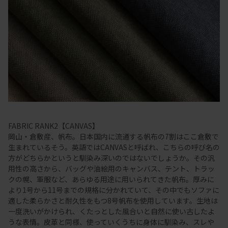
FABRIC RANK2【CANVAS】
岡山・倉敷産、帆布。日本国内に流通する帆布の7割はここ倉敷で
生まれているそう。英語ではCANVASと呼ばれ、こちらの呼び名の
方がどちらかというと馴染み深いのではないでしょうか。その汎
用性の高さから、バッグや油絵用のキャンバス、テント、トラッ
クの幌、軍服など、あらゆる用途に用いられてきた帆布。厚みに
より1号から11号までの規格に分かれていて、その中でもソファに
適した柔らかさと耐久性をもつ8号帆布を使用しています。生地は
一度洗いがかけられ、くたっとした風合いと自然に使い古したよ
うな表情。皮革と同様、使っていくうちに身体に馴染み、スレや