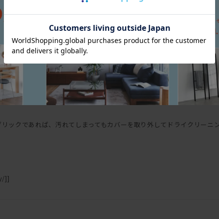
いる。これによりソファにかかる負荷が分散でき、薄い座フレーム、細い
はアジャスターが付いているので、設置時は調整を。脚部に高さがあるの
ピングとは、2枚の布や革の継ぎ目に別布を挟んでとめる縫製手法のこと
ファブリックで張る場合、パイピングは共生地の他、レザーも選択可能。
まで贅沢だ。
アームレスタイプ、コーナータイプなどもラインナップ。組み合わせること
ブリックであれば、汚れてしまってもカバーを取り外してドライクリーニ
/]]