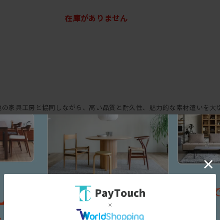
在庫がありません
具工房と協同しながら、高い品質と耐久性、魅力的な素材遣いを大切にしたも
ンスを取り入れたソファ。シンプルな造形の中に、繊細なディテールと機
各部にシャープさをもたせることで、ほどよく上品な佇まいを引き出して
。背クッションは、たっぷりのフェザーでウレタンフォームの芯材をはさ
。サポートクッションをかませるとより快適に。アームが細いため座面幅が
るようになっている。