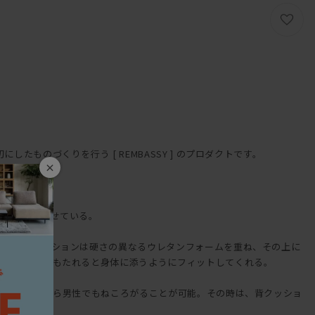
のづくりを行う [ REMBASSY ] のプロダクトです。
×
能性をしのばせている。
いる。座クッションは硬さの異なるウレタンフォームを重ね、その上に
みこむ構成。もたれると身体に添うようにフィットしてくれる。
広く、3Pなら男性でもねころがることが可能。その時は、背クッショ