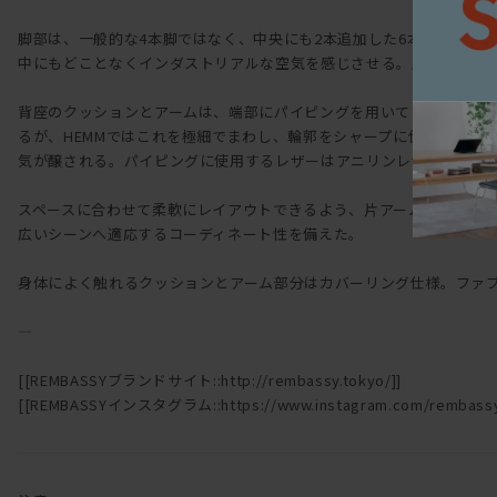
脚部は、一般的な4本脚ではなく、中央にも2本追加した6本脚として
中にもどことなくインダストリアルな空気を感じさせる。脚部先端に
背座のクッションとアームは、端部にパイピングを用いている。パイ
るが、HEMMではこれを極細でまわし、輪郭をシャープに仕立てた。
気が醸される。パイピングに使用するレザーはアニリンレザー。細部
スペースに合わせて柔軟にレイアウトできるよう、片アームタイプ、
広いシーンへ適応するコーディネート性を備えた。
身体によく触れるクッションとアーム部分はカバーリング仕様。ファ
―
[[REMBASSYブランドサイト::http://rembassy.tokyo/]]
[[REMBASSYインスタグラム::https://www.instagram.com/rembassy