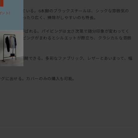
脚部が実現している。6本脚のブラックスチールは、シックな雰囲気の
で座面下はゆったり広く、掃除がしやすいのも特長。
で、玉縁とも呼ばれる。パイピングは太さ次第で随分印象が変わってく
レザーのパイピングがまわるとシルエットが際立ち、クラシカルな雰囲
でL型にも展開できる。多彩なファブリック、レザーとあいまって、幅
ングに出せる。カバーのみの購入も可能。