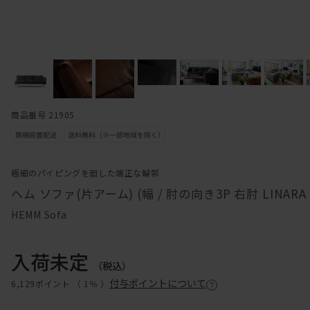
商品番号 21905
極細のパイピングを廻した端正な輪郭
ヘム ソファ(片アーム) (幅 / 肘の向き3P 右肘 LINARA L
HEMM Sofa
入荷未定
（税込）
付与ポイントについて
6,129ポイント （
1％
）