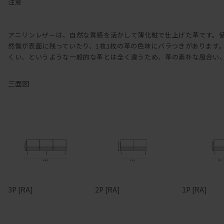
注意
アニリンレザーは、自然な質感を活かして薄化粧で仕上げた革です。
然傷が表面に残っていたり、1枚1枚の革の色味にバラつきがあります
くい、というような一般的な革とは全く違うため、革の素朴な風合い
三面図
3P [RA]
2P [RA]
1P [RA]