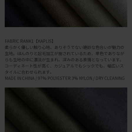
FABRIC RANK1【KAPLIS】
柔らかく優しい触り心地、ありそうでない絶妙な色合いが魅力の
生地。ほんのりと起毛加工が施されているため、単色でありなが
らも生地の中に濃淡が生まれ、深みのある表情となっています。
コーディネート性が高く、カジュアルでもシックでも、幅広いス
タイルに合わせられます。
MADE IN CHINA / 97% POLYESTER 3% NYLON / DRY CLEANING