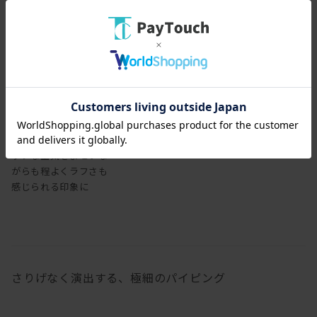
レザーで張り込むと、シ
ックな空気をまといな
がらも程よくラフさも
感じられる印象に
さりげなく演出する、極細のパイピング