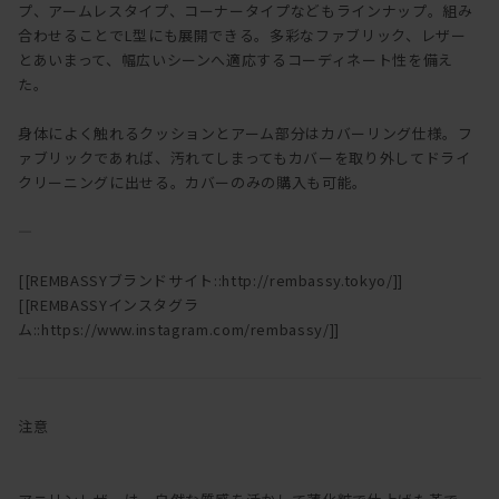
プ、アームレスタイプ、コーナータイプなどもラインナップ。組み
合わせることでL型にも展開できる。多彩なファブリック、レザー
とあいまって、幅広いシーンへ適応するコーディネート性を備え
た。
身体によく触れるクッションとアーム部分はカバーリング仕様。フ
ァブリックであれば、汚れてしまってもカバーを取り外してドライ
クリーニングに出せる。カバーのみの購入も可能。
―
[[REMBASSYブランドサイト::http://rembassy.tokyo/]]
[[REMBASSYインスタグラ
ム::https://www.instagram.com/rembassy/]]
注意