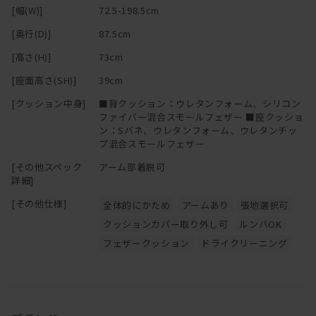
[幅(W)]
72.5-198.5cm
[奥行(D)]
87.5cm
[高さ(H)]
73cm
[座面高さ(SH)]
39cm
[クッション中身]
■背クッション：ウレタンフォーム、シリコン
ファイバー混合スモールフェザー ■座クッショ
ン：Sバネ、ウレタンフォーム、ウレタンチッ
プ混合スモールフェザー
[その他スペック
アーム部着脱可
詳細]
[その他仕様]
全体的にかため
アームあり
張地選択可
クッションカバー取り外し可
ルンバOK
フェザークッション
ドライクリーニング