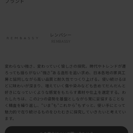
ブランド
レンバシー
REMBASSY
変わらない強さ、変わっていく愉しさの探究。時代やトレンドが遷
ろっても揺らがない“強さ”ある造形を追い求め、日本各地の家具工
房と協同しながら高い品質と耐久性でつくり上げる。使い続けるほ
どに味わいが深まり、増えていく傷や染みなども含めてだんだんと
好きになっていくような感覚をもたらす素材や仕上を選定する。わ
たしたちは、この2つの姿勢を基盤としながら常に妥協することな
く精査を繰り返し、“いま”も“これから”もずっと、使い手にとって
魅力的で在り続けるものをひたむきに探究していきたいと考えてい
ます。