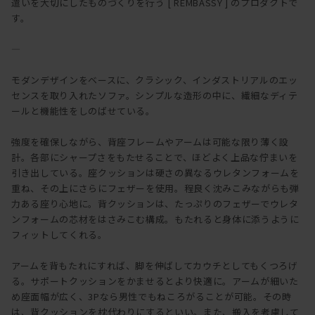
遣いを大切にしたものづくりを行う [ REMBASSY ] のプロダクトで
す。
―
モダンデザインをベースに、クラシック、インダストリアルのエッ
センスを取り入れたソファ。シンプルな造形の中に、繊細なディテ
ールと機能性をしのばせている。
強度を確保しながら、背座フレームやアームは可能な限り薄く設
計。各部にシャープさをもたせることで、ほどよく上品な佇まいを
引き出している。座クッションは硬さの異なるウレタンフォームを
重ね、その上にさらにフェザーを使用。程良く沈みこみながらも弾
力ある座り心地に。背クッションは、たっぷりのフェザーでウレタ
ンフォームの芯材をはさみこむ構成。もたれると身体に添うように
フィットしてくれる。
アームを背もたれにすれば、脚を伸ばしてカウチとしてもくつろげ
る。サポートクッションをかませるとより快適に。アームが細いた
め座面幅が広く、3Pなら男性でもねころがることが可能。その時
は、背クッションを枕代わりにするといい。また、搬入を考慮して