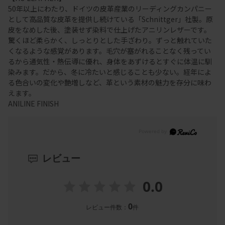
50年以上にわたり、ドイツの皮革産業のリーディングカンパニー
として高品質な皮革を提供し続けている「Schnittger」社製。原
皮をなめした後、塗装せず染料で仕上げたアニリンレザーです。
驚くほど柔らかく、しっとりとした手ざわり。ずっと触れていた
くなるような感覚があります。毛穴が塞がれることなく残ってい
るから通気性・熱伝導に優れ、身体をあずけるとすぐに体温に馴
染みます。だから、冬に冷たいと感じることも少ない。経年によ
る色合いの変化や艶増しなど、革という素材の魅力を存分に味わ
えます。
ANILINE FINISH
レビュー
0.0
0
レビュー件数：
件