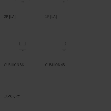
2P [LA]
1P [LA]
CUSHION 56
CUSHION 45
スペック