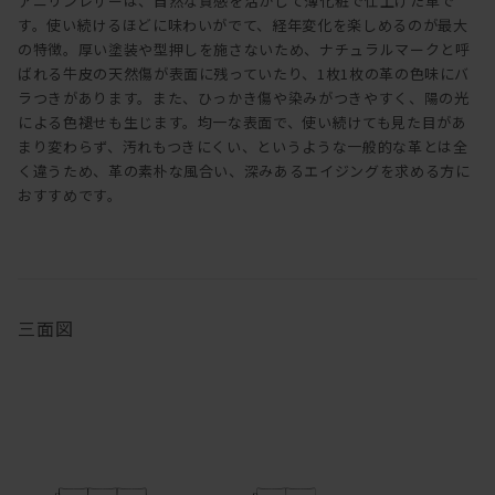
アニリンレザーは、自然な質感を活かして薄化粧で仕上げた革で
す。使い続けるほどに味わいがでて、経年変化を楽しめるのが最大
の特徴。厚い塗装や型押しを施さないため、ナチュラルマークと呼
ばれる牛皮の天然傷が表面に残っていたり、1枚1枚の革の色味にバ
ラつきがあります。また、ひっかき傷や染みがつきやすく、陽の光
による色褪せも生じます。均一な表面で、使い続けても見た目があ
まり変わらず、汚れもつきにくい、というような一般的な革とは全
く違うため、革の素朴な風合い、深みあるエイジングを求める方に
おすすめです。
三面図