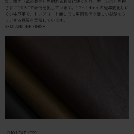
製。銀面（革の表面）を触れる程度に薄く削り、型（シボ）を押
さずに“揉み”で表情を出しています。1.2～1.4mmの経年変化しに
くい中厚革で、トップコート無しでも車両基準の厳しい試験をク
リアする品質を実現しています。
SEMI ANILINE FINISH
【HO LEATHER】