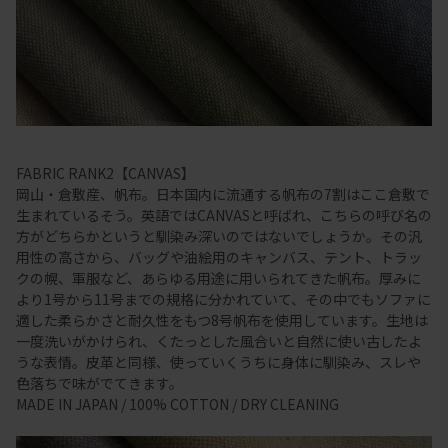
FABRIC RANK2【CANVAS】
岡山・倉敷産、帆布。日本国内に流通する帆布の7割はここ倉敷で
生まれているそう。英語ではCANVASと呼ばれ、こちらの呼び名の
方がどちらかというと馴染み深いのではないでしょうか。その汎
用性の高さから、バッグや油絵用のキャンバス、テント、トラッ
クの幌、軍服など、あらゆる用途に用いられてきた帆布。厚みに
より1号から11号までの規格に分かれていて、その中でもソファに
適した柔らかさと耐久性をもつ8号帆布を使用しています。生地は
一度洗いがかけられ、くたっとした風合いと自然に使い古したよ
うな表情。皮革と同様、使っていくうちに身体に馴染み、スレや
色落ちで味がでてきます。
MADE IN JAPAN / 100% COTTON / DRY CLEANING