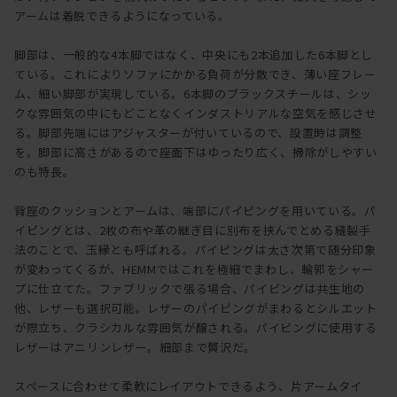
アームは着脱できるようになっている。
脚部は、一般的な4本脚ではなく、中央にも2本追加した6本脚とし
ている。これによりソファにかかる負荷が分散でき、薄い座フレー
ム、細い脚部が実現している。6本脚のブラックスチールは、シッ
クな雰囲気の中にもどことなくインダストリアルな空気を感じさせ
る。脚部先端にはアジャスターが付いているので、設置時は調整
を。脚部に高さがあるので座面下はゆったり広く、掃除がしやすい
のも特長。
背座のクッションとアームは、端部にパイピングを用いている。パ
イピングとは、2枚の布や革の継ぎ目に別布を挟んでとめる縫製手
法のことで、玉縁とも呼ばれる。パイピングは太さ次第で随分印象
が変わってくるが、HEMMではこれを極細でまわし、輪郭をシャー
プに仕立てた。ファブリックで張る場合、パイピングは共生地の
他、レザーも選択可能。レザーのパイピングがまわるとシルエット
が際立ち、クラシカルな雰囲気が醸される。パイピングに使用する
レザーはアニリンレザー。細部まで贅沢だ。
スペースに合わせて柔軟にレイアウトできるよう、片アームタイ