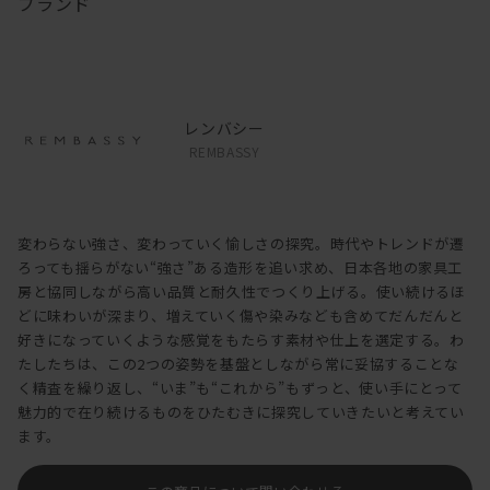
ブランド
レンバシー
REMBASSY
変わらない強さ、変わっていく愉しさの探究。時代やトレンドが遷
ろっても揺らがない“強さ”ある造形を追い求め、日本各地の家具工
房と協同しながら高い品質と耐久性でつくり上げる。使い続けるほ
どに味わいが深まり、増えていく傷や染みなども含めてだんだんと
好きになっていくような感覚をもたらす素材や仕上を選定する。わ
たしたちは、この2つの姿勢を基盤としながら常に妥協することな
く精査を繰り返し、“いま”も“これから”もずっと、使い手にとって
魅力的で在り続けるものをひたむきに探究していきたいと考えてい
ます。