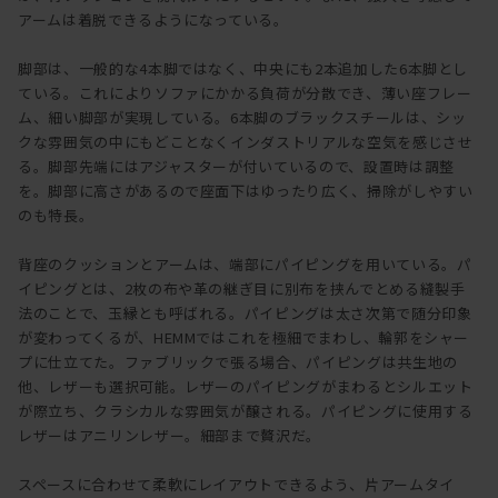
アームは着脱できるようになっている。
脚部は、一般的な4本脚ではなく、中央にも2本追加した6本脚とし
ている。これによりソファにかかる負荷が分散でき、薄い座フレー
ム、細い脚部が実現している。6本脚のブラックスチールは、シッ
クな雰囲気の中にもどことなくインダストリアルな空気を感じさせ
る。脚部先端にはアジャスターが付いているので、設置時は調整
を。脚部に高さがあるので座面下はゆったり広く、掃除がしやすい
のも特長。
背座のクッションとアームは、端部にパイピングを用いている。パ
イピングとは、2枚の布や革の継ぎ目に別布を挟んでとめる縫製手
法のことで、玉縁とも呼ばれる。パイピングは太さ次第で随分印象
が変わってくるが、HEMMではこれを極細でまわし、輪郭をシャー
プに仕立てた。ファブリックで張る場合、パイピングは共生地の
他、レザーも選択可能。レザーのパイピングがまわるとシルエット
が際立ち、クラシカルな雰囲気が醸される。パイピングに使用する
レザーはアニリンレザー。細部まで贅沢だ。
スペースに合わせて柔軟にレイアウトできるよう、片アームタイ