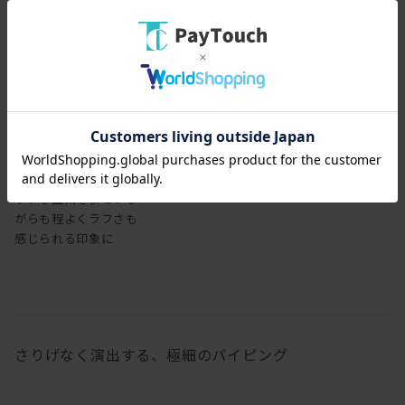
レザーで張り込むと、シ
ックな空気をまといな
がらも程よくラフさも
感じられる印象に
さりげなく演出する、極細のパイピング