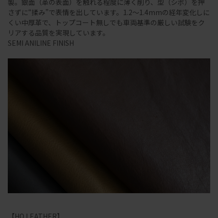
製。銀面（革の表面）を触れる程度に薄く削り、型（シボ）を押
さずに“揉み”で表情を出しています。1.2～1.4mmの経年変化しに
くい中厚革で、トップコート無しでも車両基準の厳しい試験をク
リアする品質を実現しています。
SEMI ANILINE FINISH
【HO LEATHER】