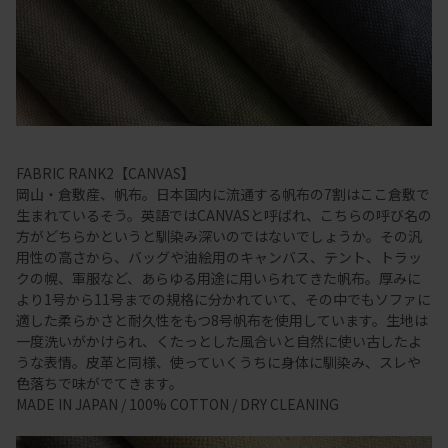
FABRIC RANK2【CANVAS】
岡山・倉敷産、帆布。日本国内に流通する帆布の7割はここ倉敷で
生まれているそう。英語ではCANVASと呼ばれ、こちらの呼び名の
方がどちらかというと馴染み深いのではないでしょうか。その汎
用性の高さから、バッグや油絵用のキャンバス、テント、トラッ
クの幌、軍服など、あらゆる用途に用いられてきた帆布。厚みに
より1号から11号までの規格に分かれていて、その中でもソファに
適した柔らかさと耐久性をもつ8号帆布を使用しています。生地は
一度洗いがかけられ、くたっとした風合いと自然に使い古したよ
うな表情。皮革と同様、使っていくうちに身体に馴染み、スレや
色落ちで味がでてきます。
MADE IN JAPAN / 100% COTTON / DRY CLEANING