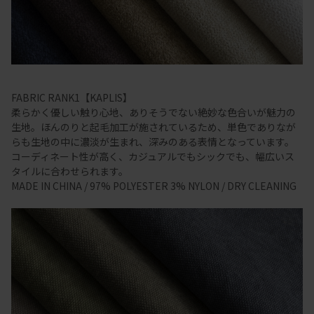
FABRIC RANK1【KAPLIS】
柔らかく優しい触り心地、ありそうでない絶妙な色合いが魅力の
生地。ほんのりと起毛加工が施されているため、単色でありなが
らも生地の中に濃淡が生まれ、深みのある表情となっています。
コーディネート性が高く、カジュアルでもシックでも、幅広いス
タイルに合わせられます。
MADE IN CHINA / 97% POLYESTER 3% NYLON / DRY CLEANING