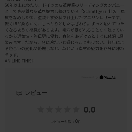
50年以上にわたり、ドイツの皮革産業のリーディングカンパニー
として高品質な皮革を提供し続けている「Schnittger」社製。原
皮をなめした後、塗装せず染料で仕上げたアニリンレザーです。
驚くほど柔らかく、しっとりとした手ざわり。ずっと触れていた
くなるような感覚があります。毛穴が塞がれることなく残ってい
るから通気性・熱伝導に優れ、身体をあずけるとすぐに体温に馴
染みます。だから、冬に冷たいと感じることも少ない。経年によ
る色合いの変化や艶増しなど、革という素材の魅力を存分に味わ
えます。
ANILINE FINISH
レビュー
0.0
0
レビュー件数：
件