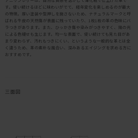
アニリンレザーは、自然な質感を活かして薄化粧で仕上げた革で
す。使い続けるほどに味わいがでて、経年変化を楽しめるのが最大
の特徴。厚い塗装や型押しを施さないため、ナチュラルマークと呼
ばれる牛皮の天然傷が表面に残っていたり、1枚1枚の革の色味にバ
ラつきがあります。また、ひっかき傷や染みがつきやすく、陽の光
による色褪せも生じます。均一な表面で、使い続けても見た目があ
まり変わらず、汚れもつきにくい、というような一般的な革とは全
く違うため、革の素朴な風合い、深みあるエイジングを求める方に
おすすめです。
三面図