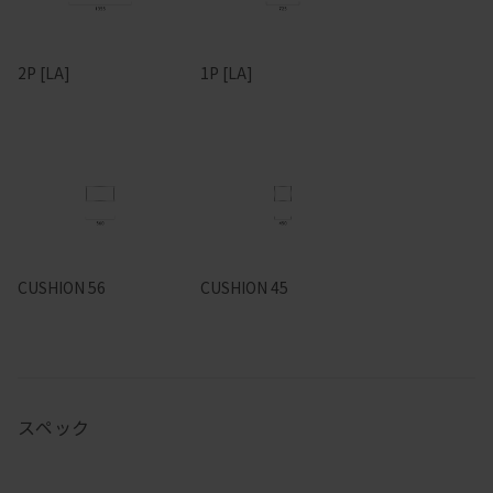
2P [LA]
1P [LA]
CUSHION 56
CUSHION 45
スペック