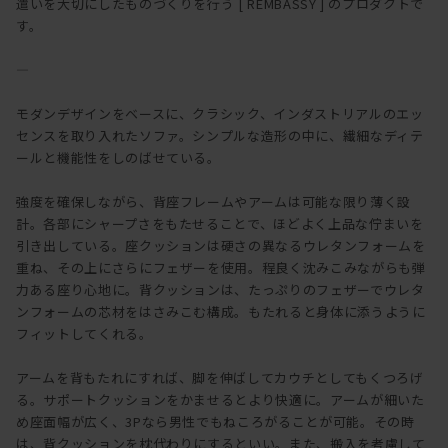
遣いを大切にしたものづくりを行う [ REMBASSY ] のプロダクトで
す。
―
モダンデザインをベースに、クラシック、インダストリアルのエッ
センスを取り入れたソファ。シンプルな造形の中に、繊細なディテ
ールと機能性をしのばせている。
強度を確保しながら、背座フレームやアームは可能な限り薄く設
計。各部にシャープさをもたせることで、ほどよく上品な佇まいを
引き出している。座クッションは硬さの異なるウレタンフォームを
重ね、その上にさらにフェザーを使用。程良く沈みこみながらも弾
力ある座り心地に。背クッションは、たっぷりのフェザーでウレタ
ンフォームの芯材をはさみこむ構成。もたれると身体に添うように
フィットしてくれる。
アームを背もたれにすれば、脚を伸ばしてカウチとしてもくつろげ
る。サポートクッションをかませるとより快適に。アームが細いた
め座面幅が広く、3Pなら男性でもねころがることが可能。その時
は、背クッションを枕代わりにするといい。また、搬入を考慮して