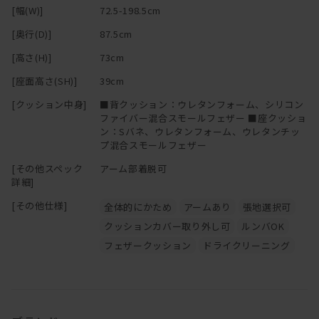
[幅(W)]
72.5-198.5cm
[奥行(D)]
87.5cm
[高さ(H)]
73cm
[座面高さ(SH)]
39cm
[クッション中身]
■背クッション：ウレタンフォーム、シリコン
ファイバー混合スモールフェザー ■座クッショ
ン：Sバネ、ウレタンフォーム、ウレタンチッ
プ混合スモールフェザー
[その他スペック
アーム部着脱可
詳細]
[その他仕様]
全体的にかため
アームあり
張地選択可
クッションカバー取り外し可
ルンバOK
フェザークッション
ドライクリーニング