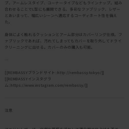
プ、アームレスタイプ、コーナータイプなどもラインナップ。組み
合わせることでL型にも展開できる。多彩なファブリック、レザー
とあいまって、幅広いシーンへ適応するコーディネート性を備え
た。
身体によく触れるクッションとアーム部分はカバーリング仕様。フ
ァブリックであれば、汚れてしまってもカバーを取り外してドライ
クリーニングに出せる。カバーのみの購入も可能。
―
[[REMBASSYブランドサイト::http://rembassy.tokyo/]]
[[REMBASSYインスタグラ
ム::https://www.instagram.com/rembassy/]]
注意