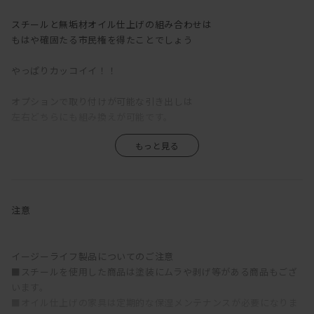
スチールと無垢材オイル仕上げの組み合わせは
もはや確固たる市民権を得たことでしょう
やっぱりカッコイイ！！
オプションで取り付けが可能な引き出しは
左右どちらにも組み換えが可能です。
注意
イージーライフ製品についてのご注意
■スチールを使用した商品は塗装にムラや剥げ等がある商品もござ
います。
■オイル仕上げの家具は定期的な保湿メンテナンスが必要になりま