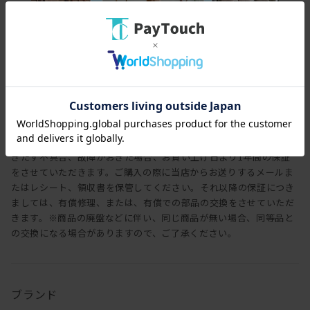
保証
保証期間
1年
保証内容
製品を取扱説明書の注意事項を守りお使いいただき、使用に支障を
きたす不具合、故障がおきた場合、お買い上げ日より1年間の保証
をさせていただきます。ご購入の際に当店からお送りするメールま
たはレシート、領収書を保管してください。それ以降の保証につき
ましては、有償修理、または、有償での部品の交換をさせていただ
きます。※商品の廃盤などに伴い、同じ商品が無い場合、同等品と
の交換になる場合がありますので、ご了承ください。
ブランド