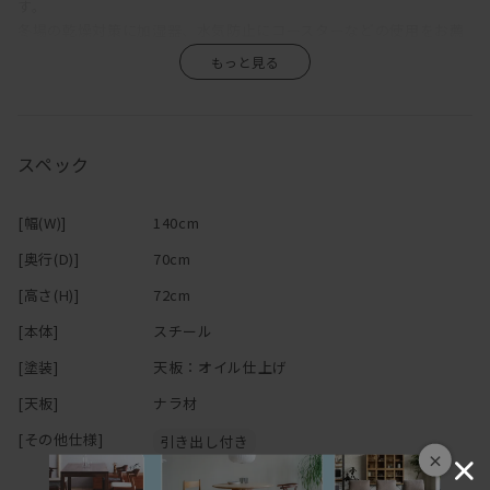
す。
冬場の乾燥対策に加湿器、水気防止にコースターなどの使用をお薦
め致しております。
上記の理由での返品・交換はお受けできませんのでご了承ください
ませ。
スペック
[幅(W)]
140cm
[奥行(D)]
70cm
[高さ(H)]
72cm
[本体]
スチール
[塗装]
天板：オイル仕上げ
[天板]
ナラ材
[その他仕様]
引き出し付き
×