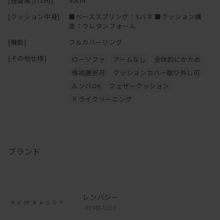
[座面高さ(SH)]
40cm
[クッション中身]
■ベーススプリング：Sバネ ■クッション構
造：ウレタンフォーム
[機能]
フルカバーリング
[その他仕様]
ローソファ
アームなし
全体的にかため
張地選択可
クッションカバー取り外し可
ルンバOK
フェザークッション
ドライクリーニング
ブランド
レンバシー
REMBASSY