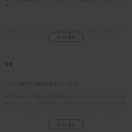
す。
―
無垢材をふんだんに使った、量感と自然味ある脚部が印象的なソフ
ァ。天然木の素材感によるナチュラルな感じがありながら、スクエ
アな輪郭によりモダンな雰囲気も漂う。
一般的なソファの座面奥行が500～600mm程度であるのに対し、
KOMORIの座面奥行は720mmととても深い。そのため、サポートク
注意
ッションを置かない場合は「座る」というよりも「乗る」ソファ
だ。あぐらをかいたり、寝転んだり、脚を伸ばしたり、床で過ごし
ているような感覚で、様々な体勢でくつろぐことができる。そして
レザーで製作する場合は張込になります。
サポートクッションを置くと、一般的なソファと同じ、普通に座る
のにちょうどよい奥行に。乗れるし、座れる。つまりはどんなふう
木部の仕上は、素材本来の質感を最大限に活かすためオイル仕上を
にも使えるということ。
採用しています。普段のお手入れは基本的には乾拭きで、汚れた時
は固く絞った布で拭き取ってください。オイル仕上は撥水性を備え
背もたれは少し硬めの掛け心地で、身体を預けてみると、しっかり
ていますが、強力なものではありません。水滴のついたグラスなど
と腰を支えてくれる感覚がある。硬めでありつつ程よい柔かさもあ
を直置きして放置すると、輪染みになってしまう場合があります。
るので、サポートクッション無しでも問題ない。座クッションも同
そのため食卓では、コースターやプレイスマットのご使用をおすす