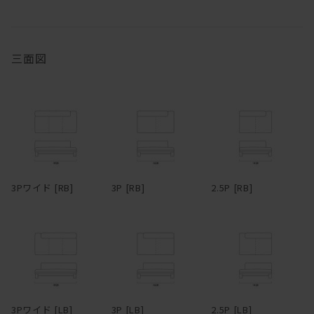
様に硬めで弾力があり、クッションが分割されていないため座る場
めします。お届け直後はオイルがたっぷりと浸透していますが、使
所が制限されない。サポートクッションはウレタンの芯をフェザー
い続けるうちにオイルは徐々に揮発していきます。表面にかさつき
の層で挟みこむ構成になっていて、バフっとした柔らかさ、身体を
を感じた時を目安に、1年に1、2回程度メンテナンスオイルを塗布
受け止める弾力の両方を兼ね備えている。ウレタン芯が入っている
いただくと、しっとりとした風合いが蘇り、味わいも深まります。
三面図
クッションは70×50cmと50×50cmの2サイズで、45×45cmはウレ
冬場は特にエアコンの風で乾燥し、反ったり割れたりを起こしやす
タン芯無しのフェザー100%。
くなるため、冬前のお手入れをおすすめします。
脚部は単純な四角柱ではなく、無垢材がL型に組まれている。その
無垢材は、夏場は吸湿して膨張し、冬場は放湿して痩せます。そん
ため、どっしりとした感じがありながらもどこか軽快で、野暮った
なふうに呼吸し、伸縮を繰り返しているため、季節の移り変わりの
さがない。絶妙なシンプルである。ウォールナットまたはオークの
中でクラックが生じることもあります。しかしながら、長く使い続
いずれかで製作でき、どちらもたっぷりと無垢材の自然な素材感を
けるうち、そんなクラックも、あるいは増えていく傷や染みも、経
味わえる。ファブリック＆レザーとの組み合わせ次第で、カジュア
年変化とともにだんだんと馴染んでいき、やがて味わいに変わって
3Pワイド [RB]
3P [RB]
2.5P [RB]
ルにもシックにも、女性的にも男性的にもコーディネートできる。
いきます。自然素材ならではの変化をあたたかく見守りながら、末
脚部の幕板下から床までの高さは100mm。ロボット掃除機にも対応
永くおつきあいください。
している。
両アームタイプ、片アームタイプ、アームレスタイプ、カウチタイ
プ、オットマンと豊富なタイプバリエーションをラインナップ。各
タイプごとに3種類のサイズがあり、さらに細かく指定したい場合
はサイズオーダーも可能なので、空間に最適なレイアウトで配置で
3Pワイド [LB]
3P [LB]
2.5P [LB]