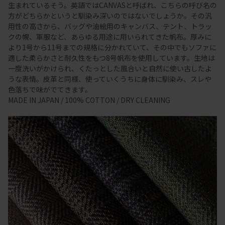
生まれているそう。英語ではCANVASと呼ばれ、こちらの呼び名の
方がどちらかというと馴染み深いのではないでしょうか。その汎
用性の高さから、バッグや油絵用のキャンバス、テント、トラッ
クの幌、軍服など、あらゆる用途に用いられてきた帆布。厚みに
より1号から11号までの規格に分かれていて、その中でもソファに
適した柔らかさと耐久性をもつ8号帆布を使用しています。生地は
一度洗いがかけられ、くたっとした風合いと自然に使い古したよ
うな表情。皮革と同様、使っていくうちに身体に馴染み、スレや
色落ちで味がでてきます。
MADE IN JAPAN / 100% COTTON / DRY CLEANING