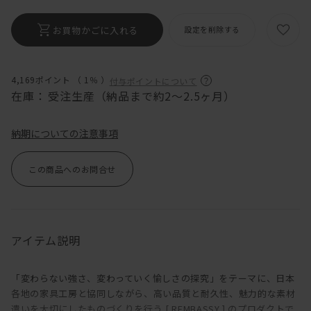
お買物かごに入れる
設定を削除する
4,169ポイント （
1％
）
付与ポイントについて
在庫：
受注生産（納品まで約2〜2.5ヶ月）
納期についての注意事項
この商品へのお問合せ
アイテム説明
「変わらない強さ、変わっていく愉しさの探究」をテーマに、日本
各地の家具工房と協同しながら、高い品質と耐久性、魅力的な素材
遣いを大切にしたものづくりを行う [ REMBASSY ] のプロダクトで