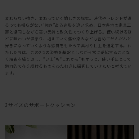
変わらない強さ、変わっていく愉しさの探究。時代やトレンドが遷
ろっても揺らがない“強さ”ある造形を追い求め、日本各地の家具工
房と協同しながら高い品質と耐久性でつくり上げる。使い続けるほ
どに味わいが深まり、増えていく傷や染みなども含めてだんだんと
好きになっていくような感覚をもたらす素材や仕上を選定する。わ
たしたちは、この2つの姿勢を基盤としながら常に妥協することな
く精査を繰り返し、“いま”も“これから”もずっと、使い手にとって
魅力的で在り続けるものをひたむきに探究していきたいと考えてい
ます。
3サイズのサポートクッション