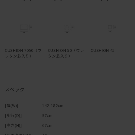
きる。フルカバーリング仕様のため生地は取り外してドライクリー
ニングでき、カバーだけの購入も可能。
―
CUSHION 7050（ウ
CUSHION 50（ウレ
CUSHION 45
レタン芯入り）
タン芯入り）
スペック
[幅(W)]
142-182cm
[奥行(D)]
97cm
[高さ(H)]
67cm