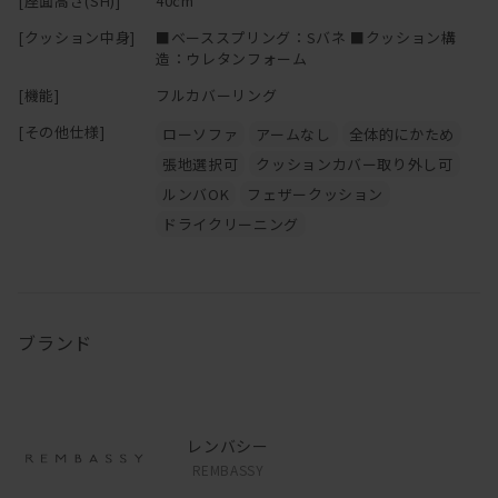
[座面高さ(SH)]
40cm
[クッション中身]
■ベーススプリング：Sバネ ■クッション構
造：ウレタンフォーム
[機能]
フルカバーリング
[その他仕様]
ローソファ
アームなし
全体的にかため
張地選択可
クッションカバー取り外し可
ルンバOK
フェザークッション
ドライクリーニング
ブランド
レンバシー
REMBASSY