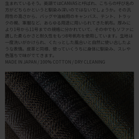
生まれているそう。英語ではCANVASと呼ばれ、こちらの呼び名の
方がどちらかというと馴染み深いのではないでしょうか。その汎
用性の高さから、バッグや油絵用のキャンバス、テント、トラッ
クの幌、軍服など、あらゆる用途に用いられてきた帆布。厚みに
より1号から11号までの規格に分かれていて、その中でもソファに
適した柔らかさと耐久性をもつ8号帆布を使用しています。生地は
一度洗いがかけられ、くたっとした風合いと自然に使い古したよ
うな表情。皮革と同様、使っていくうちに身体に馴染み、スレや
色落ちで味がでてきます。
MADE IN JAPAN / 100% COTTON / DRY CLEANING