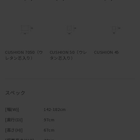
きる。フルカバーリング仕様のため生地は取り外してドライクリー
ニングでき、カバーだけの購入も可能。
―
CUSHION 7050（ウ
CUSHION 50（ウレ
CUSHION 45
レタン芯入り）
タン芯入り）
スペック
[幅(W)]
142-182cm
[奥行(D)]
97cm
[高さ(H)]
67cm