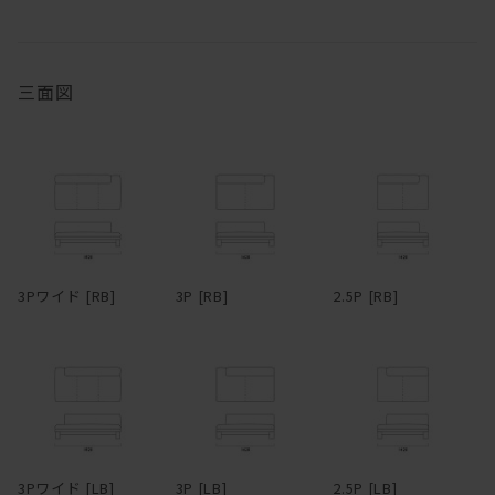
様に硬めで弾力があり、クッションが分割されていないため座る場
めします。お届け直後はオイルがたっぷりと浸透していますが、使
所が制限されない。サポートクッションはウレタンの芯をフェザー
い続けるうちにオイルは徐々に揮発していきます。表面にかさつき
の層で挟みこむ構成になっていて、バフっとした柔らかさ、身体を
を感じた時を目安に、1年に1、2回程度メンテナンスオイルを塗布
受け止める弾力の両方を兼ね備えている。ウレタン芯が入っている
いただくと、しっとりとした風合いが蘇り、味わいも深まります。
三面図
クッションは70×50cmと50×50cmの2サイズで、45×45cmはウレ
冬場は特にエアコンの風で乾燥し、反ったり割れたりを起こしやす
タン芯無しのフェザー100%。
くなるため、冬前のお手入れをおすすめします。
脚部は単純な四角柱ではなく、無垢材がL型に組まれている。その
無垢材は、夏場は吸湿して膨張し、冬場は放湿して痩せます。そん
ため、どっしりとした感じがありながらもどこか軽快で、野暮った
なふうに呼吸し、伸縮を繰り返しているため、季節の移り変わりの
さがない。絶妙なシンプルである。ウォールナットまたはオークの
中でクラックが生じることもあります。しかしながら、長く使い続
いずれかで製作でき、どちらもたっぷりと無垢材の自然な素材感を
けるうち、そんなクラックも、あるいは増えていく傷や染みも、経
味わえる。ファブリック＆レザーとの組み合わせ次第で、カジュア
年変化とともにだんだんと馴染んでいき、やがて味わいに変わって
3Pワイド [RB]
3P [RB]
2.5P [RB]
ルにもシックにも、女性的にも男性的にもコーディネートできる。
いきます。自然素材ならではの変化をあたたかく見守りながら、末
脚部の幕板下から床までの高さは100mm。ロボット掃除機にも対応
永くおつきあいください。
している。
両アームタイプ、片アームタイプ、アームレスタイプ、カウチタイ
プ、オットマンと豊富なタイプバリエーションをラインナップ。各
タイプごとに3種類のサイズがあり、さらに細かく指定したい場合
はサイズオーダーも可能なので、空間に最適なレイアウトで配置で
3Pワイド [LB]
3P [LB]
2.5P [LB]