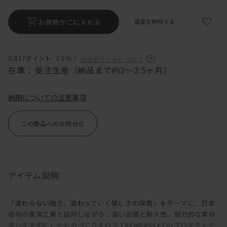
お買物かごに入れる
設定を削除する
3,817ポイント （
1％
）
付与ポイントについて
在庫：
受注生産（納品まで約2〜2.5ヶ月）
納期についての注意事項
この商品へのお問合せ
アイテム説明
「変わらない強さ、変わっていく愉しさの探究」をテーマに、日本
各地の家具工房と協同しながら、高い品質と耐久性、魅力的な素材
遣いを大切にしたものづくりを行う [ REMBASSY ] のプロダクトで