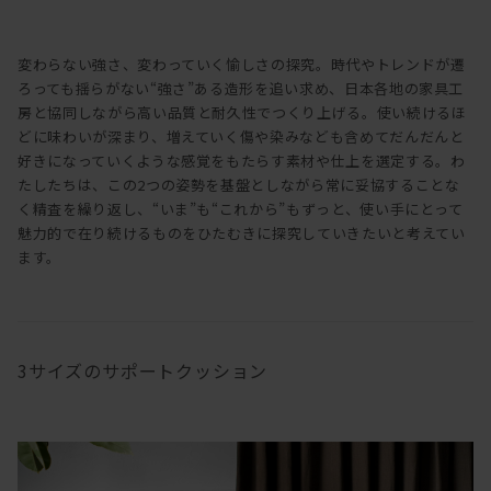
変わらない強さ、変わっていく愉しさの探究。時代やトレンドが遷
ろっても揺らがない“強さ”ある造形を追い求め、日本各地の家具工
房と協同しながら高い品質と耐久性でつくり上げる。使い続けるほ
どに味わいが深まり、増えていく傷や染みなども含めてだんだんと
好きになっていくような感覚をもたらす素材や仕上を選定する。わ
たしたちは、この2つの姿勢を基盤としながら常に妥協することな
く精査を繰り返し、“いま”も“これから”もずっと、使い手にとって
魅力的で在り続けるものをひたむきに探究していきたいと考えてい
ます。
3サイズのサポートクッション