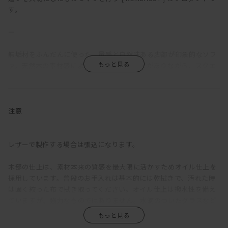
す。
―
無垢材をふんだんに使った、量感と自然味ある脚部が印象的なソフ
ァ。天然木の素材感によるナチュラルな感じがありながら、スクエ
アな輪郭によりモダンな雰囲気も漂う。
一般的なソファの座面奥行が500～600mm程度であるのに対し、
KOMORIの座面奥行は720mmととても深い。そのため、サポートク
注意
ッションを置かない場合は「座る」というよりも「乗る」ソファ
だ。あぐらをかいたり、寝転んだり、脚を伸ばしたり、床で過ごし
ているような感覚で、様々な体勢でくつろぐことができる。そして
レザーで製作する場合は張込になります。
サポートクッションを置くと、一般的なソファと同じ、普通に座る
のにちょうどよい奥行に。乗れるし、座れる。つまりはどんなふう
木部の仕上は、素材本来の質感を最大限に活かすためオイル仕上を
にも使えるということ。
採用しています。普段のお手入れは基本的には乾拭きで、汚れた時
は固く絞った布で拭き取ってください。オイル仕上は撥水性を備え
背もたれは少し硬めの掛け心地で、身体を預けてみると、しっかり
ていますが、強力なものではありません。水滴のついたグラスなど
と腰を支えてくれる感覚がある。硬めでありつつ程よい柔かさもあ
を直置きして放置すると、輪染みになってしまう場合があります。
るので、サポートクッション無しでも問題ない。座クッションも同
そのため食卓では、コースターやプレイスマットのご使用をおすす