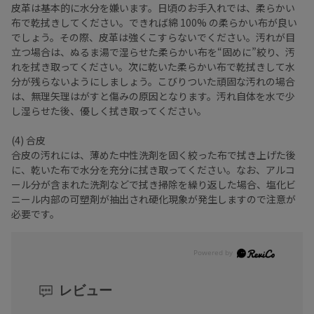
皮革は基本的に水分を嫌います。日頃のお手入れでは、柔らかい
布で乾拭きしてください。できれば綿 100% の柔らかい布が良い
でしょう。その際、皮革は強くこすらないでください。汚れが目
立つ場合は、ぬるま湯で湿らせた柔らかい布を“固めに”絞り、汚
れを拭き取ってください。次に乾いた柔らかい布で乾拭きして水
分が残らないようにしましょう。こびりついた頑固な汚れの場合
は、無理矢理はがすと傷みの原因となります。汚れ自体を水で少
し湿らせた後、優しく拭き取ってください。
(4) 合皮
合皮の汚れには、薄めた中性洗剤を固く絞った布で拭き上げた後
に、乾いた布で水分を充分に拭き取ってください。なお、アルコ
ール分が含まれた洗剤などで拭き掃除を繰り返した場合、塩化ビ
ニール内部の可塑剤が抽出され硬化現象が発生しますので注意が
必要です。
レビュー