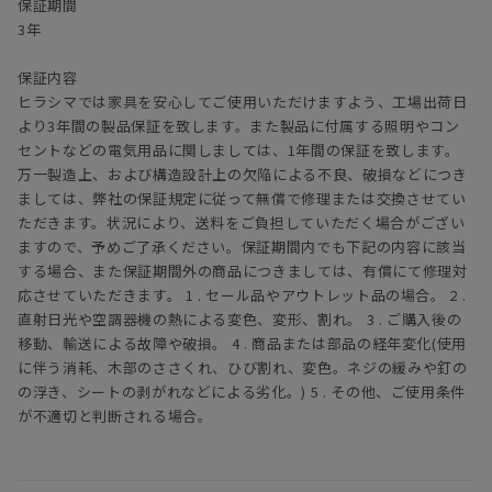
保証期間
3年
保証内容
ヒラシマでは家具を安心してご使用いただけますよう、工場出荷日
より3年間の製品保証を致します。また製品に付属する照明やコン
セントなどの電気用品に関しましては、1年間の保証を致します。
万一製造上、および構造設計上の欠陥による不良、破損などにつき
ましては、弊社の保証規定に従って無償で修理または交換させてい
ただきます。状況により、送料をご負担していただく場合がござい
ますので、予めご了承ください。保証期間内でも下記の内容に該当
する場合、また保証期間外の商品につきましては、有償にて修理対
応させていただきます。 1 . セール品やアウトレット品の場合。 2 .
直射日光や空調器機の熱による変色、変形、割れ。 3 . ご購入後の
移動、輸送による故障や破損。 4 . 商品または部品の経年変化(使用
に伴う消耗、木部のささくれ、ひび割れ、変色。ネジの緩みや釘の
の浮き、シートの剥がれなどによる劣化。) 5 . その他、ご使用条件
が不適切と判断される場合。