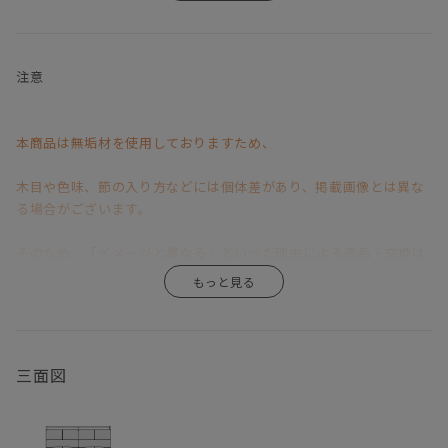
長時間座っていても疲れない広く硬めの座クッション、
肩まである背クッションは、硬すぎず柔らかすぎずの絶妙な居心
地。
注意
デザイン性と利便性の高い機能を兼ね備えている、
我が家のハイバック・ローソファ「LIBERIA PLUS」
本商品は無垢材を使用しておりますため、
やぼったくなってしまいがちなハイバック仕様の背もたれでありな
がらも、
木目や色味、節の入り方などには個体差があり、掲載画像とは異な
無駄を削ぎ落としたクリーンなフォルムのフレーム。
る場合がございます。
その後ろ姿はリビングの中心に置きたくなるほどに美しく、
ソファの近くに雑誌を収納できるスペースがあったらいいのにな～
そのため、「イメージと異なる」といった理由による返品・交換は
といった私の要望を叶えるべくしてか、
背面がマガジン収納になっているというからもう驚きを隠せないで
お受けいたしかねますので、あらかじめご了承くださいますようお
いる。。。
願い申し上げます。
すっきりと軽やかな印象のクッションは良質なウレタンを使用し、
無垢材ならではの風合いや経年変化が商品の魅力の一つですので、
三面図
ふんだんに使われた羽毛とハイバックスタイルによる掛け心地が、
わたしを幸せな眠りへと誘います。
その味わいをお楽しみいただきながら、末永くご愛用いただけます
と幸いです。