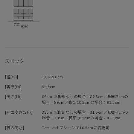
替カバーの販売も行っております。ご希望のお客様はお問い合わせ
ください。
※「節少なめ」のご注文につきましては、別途お見積りにて承って
おります。
ご希望の場合は
お問い合わせ
ください。
・木材を使用した製品は、直射日光や寒暖の差の著しい場所、ある
いは冷暖房器具の周囲などは避けて設置してください。木材の割
れ、変形、剥離などを起こしやすくなります。
スペック
・箱物家具は、引き出しや扉の開閉を円滑にするためにも、できる
だけ水平な場所に置いてください。水平でない場合は、台輪に備え
付けたアジャスターで高さを調節することが可能です。
[幅(W)]
140-210cm
・使用頻度が高い椅子、テーブルなどの家具の底には、フェルトや
プラパートなどの暖衝材が付いていますが、家具や床材の保護のた
[奥行(D)]
94.5cm
めにもできるだけ引きずらないようにご使用ください。
[高さ(H)]
89cm ※脚部なしの場合：82.5cm／脚部7cmの
・組み立て家具（特にジョイント形式の家具）は年月の経過ととも
場合：89cm／脚部10.5cmの場合：92.5cm
にボルトやネジのゆるみがでてくる場合があります。年に一度程
[座面高さ(SH)]
38cm ※脚部なしの場合：31.5cm／脚部7cmの
度、点検を行い気になる場合は閉め直しをお願いします。
場合：38cm／脚部10.5cmの場合：41.5cm
・HIRASHIMAの商品は耐久試験を行い、独自に安全性の確認を行っ
ておりますが、ベッドやソファ、椅子などの上での飛び跳ねや踏み
[脚の高さ]
7cm ※オプションで10.5cmに変更可
台代わり等のご利用は、怪我や破損の原因ともなりますので、家具