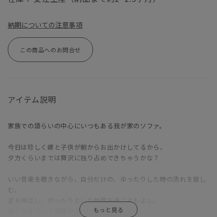
納期についての注意事項
この商品へのお問合せ
アイテム説明
家族での語らいの中心にいつもある我が家のソファ。
今日は珍しく嫁と子供が朝からお出かけしてるから、
夕方くらいまでは贅沢に独り占めできちゃうかな？
いい音楽を聴きながら、自分だけの、ゆったりした時の流れを慈し
む。
足を伸ばし、ゆったりとした時間を過ごすもよし。
あぐらをかいて昼間からお酒を呑むもよし。