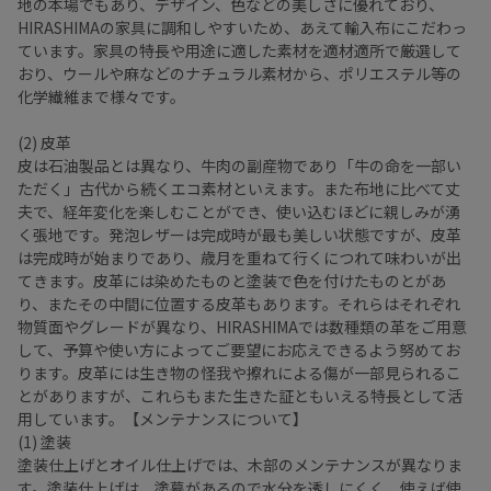
地の本場でもあり、デザイン、色などの美しさに優れており、
HIRASHIMAの家具に調和しやすいため、あえて輸入布にこだわっ
ています。家具の特長や用途に適した素材を適材適所で厳選して
おり、ウールや麻などのナチュラル素材から、ポリエステル等の
化学繊維まで様々です。
(2) 皮革
皮は石油製品とは異なり、牛肉の副産物であり「牛の命を一部い
ただく」古代から続くエコ素材といえます。また布地に比べて丈
夫で、経年変化を楽しむことができ、使い込むほどに親しみが湧
く張地です。発泡レザーは完成時が最も美しい状態ですが、皮革
は完成時が始まりであり、歳月を重ねて行くにつれて味わいが出
てきます。皮革には染めたものと塗装で色を付けたものとがあ
り、またその中間に位置する皮革もあります。それらはそれぞれ
物質面やグレードが異なり、HIRASHIMAでは数種類の革をご用意
して、予算や使い方によってご要望にお応えできるよう努めてお
ります。皮革には生き物の怪我や擦れによる傷が一部見られるこ
とがありますが、これらもまた生きた証ともいえる特長として活
用しています。【メンテナンスについて】
(1) 塗装
塗装仕上げとオイル仕上げでは、木部のメンテナンスが異なりま
す。塗装仕上げは、塗幕があるので水分を透しにくく、使えば使