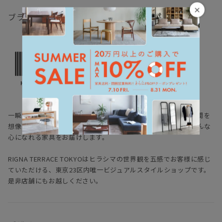
×
ブランド
ヒラシマ
HIRASHIMA
一瞬だとしても、一目見て ときめいたり わくわくしたり空間を
想像して楽しめたり 和んだり・・・ヒラシマは、少しでもそんな
心になれる家具をお届けします。
RIGNA TERRACE TOKYOはヒラシマの世界観を五感でお客様に感じ
ていただける、東京23区内唯一ビジュアルスタイルショップです。
是非店舗にもお越しください。