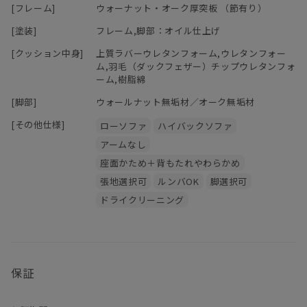
[フレーム]
ウォーナット・オーク厚突板 （節有り）
の機能にそったご使用をお心がけください。
[塗装]
フレーム,脚部：オイル仕上げ
[クッション中身]
上質ラバーウレタンフォーム,ウレタンフォー
ム,羽毛（ダックフェザー）チップウレタンフォ
ーム,樹脂綿
[脚部]
ウォールナット無垢材／オーク無垢材
[その他仕様]
ローソファ
ハイバックソファ
アームなし
座面かため＋背もたれやわらかめ
張地選択可
ルンバOK
脚選択可
ドライクリーニング
保証