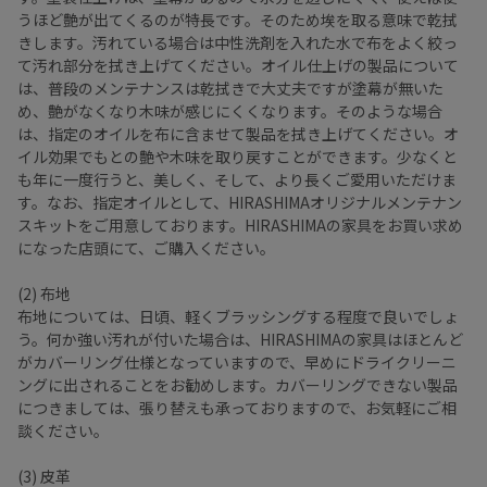
うほど艶が出てくるのが特長です。そのため埃を取る意味で乾拭
きします。汚れている場合は中性洗剤を入れた水で布をよく絞っ
て汚れ部分を拭き上げてください。オイル仕上げの製品について
は、普段のメンテナンスは乾拭きで大丈夫ですが塗幕が無いた
め、艶がなくなり木味が感じにくくなります。そのような場合
は、指定のオイルを布に含ませて製品を拭き上げてください。オ
イル効果でもとの艶や木味を取り戻すことができます。少なくと
も年に一度行うと、美しく、そして、より長くご愛用いただけま
す。なお、指定オイルとして、HIRASHIMAオリジナルメンテナン
スキットをご用意しております。HIRASHIMAの家具をお買い求め
になった店頭にて、ご購入ください。
(2) 布地
布地については、日頃、軽くブラッシングする程度で良いでしょ
う。何か強い汚れが付いた場合は、HIRASHIMAの家具はほとんど
がカバーリング仕様となっていますので、早めにドライクリーニ
ングに出されることをお勧めします。カバーリングできない製品
につきましては、張り替えも承っておりますので、お気軽にご相
談ください。
(3) 皮革