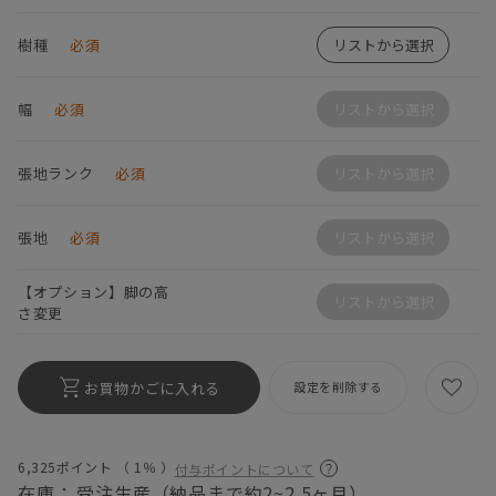
樹種
必須
リストから選択
幅
必須
リストから選択
張地ランク
必須
リストから選択
張地
必須
リストから選択
【オプション】脚の高
リストから選択
さ変更
お買物かごに入れる
設定を削除する
6,325ポイント （
1％
）
付与ポイントについて
在庫：
受注生産（納品まで約2~2.5ヶ月）