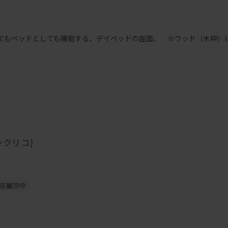
てもベッドとしても機能する、デイベッドの座面。 ※ウッド（木枠）
ンクリコ)
京展示中