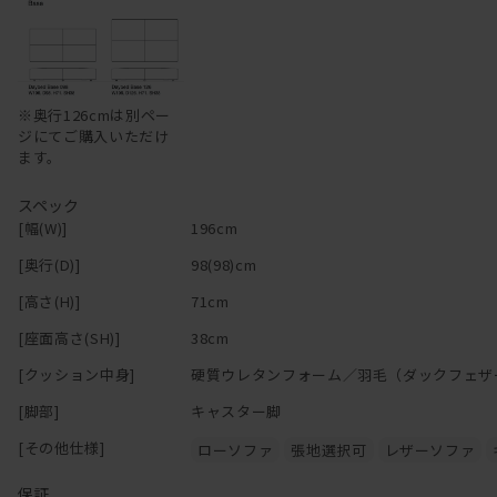
背もたれとしてより寛げるソファになります。
座面は6層構造になっています。
弾力が持続するベッドマットの構造を採用した
ベッドのようなソファです。
※奥行126cmは別ペー
クッション性の大元となるスプリング部分には、
ジにてご購入いただけ
国産コイルスプリングを使用しています。
ます。
コイルスプリングをベースにチップウレタン・硬質ウレタンを使用し
沈み込みの加減や感触を調整します。
スペック
その上に100％羽毛を使用し、
[幅(W)]
196cm
程よい沈み込みと包み込むような掛け心地を作り上げました。
[奥行(D)]
98(98)cm
ベース奥行98cmは、ウッド奥行94.5cmと
[高さ(H)]
71cm
ベース奥行126cmは、ウッド奥行122.5cm組み合わせると
[座面高さ(SH)]
38cm
ベースを奥まで入れた時にぴったりとなります。
[クッション中身]
硬質ウレタンフォーム／羽毛（ダックフェザ
ウッドは
こちら
からご購入ください。
[脚部]
キャスター脚
[その他仕様]
ローソファ
張地選択可
レザーソファ
脚部をキャスター脚から木脚（ウォールナットまたはオーク）に変更
保証