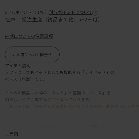
付与ポイントについて
5,775ポイント （
1％
）
在庫：
受注生産（納品まで約1.5~2ヶ月）
納期についての注意事項
この商品へのお問合せ
アイテム説明
ソファとしてもベッドとしても機能する「デイベッド」の
ベース（座面）です。
こちらの商品は木枠の「ウッド」と座面の「ベース」を
組み合わせて完成する商品となっております。
※本ページは「ベース」のみの販売となりますので、お気をつけくだ
ウッドにベースを収納するとソファとしてご使用いただけます。
また、別売りのバッククッションをご利用いただくと、
三面図