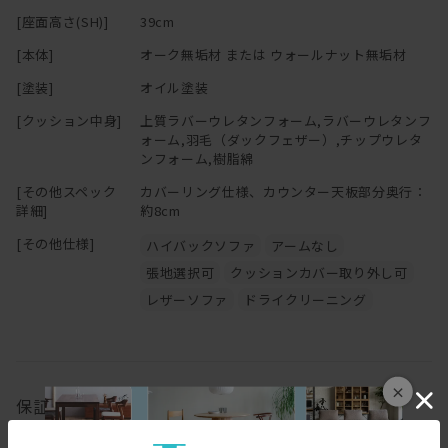
インテリアをお楽しみいただけるよう多彩な生地をご用意しており
[座面高さ(SH)]
39cm
ます。
※「節少なめ」のご注文につきましては、別途お見積りにて承って
おります。
[本体]
オーク無垢材 または ウォールナット無垢材
木部はオークとウォールナットの2種類からお選びいただけます。
ご希望の場合は
お問い合わせ
ください。
[塗装]
オイル塗装
パッと明るくナチュラルな雰囲気に仕上げたい方にはオーク、
落ち着きと高級感をプラスしたい方にはウォールナットがおすすめ
[クッション中身]
上質ラバーウレタンフォーム,ラバーウレタンフ
ォーム,羽毛（ダックフェザー）,チップウレタ
です。
ンフォーム,樹脂綿
替カバーの販売もございます。ご希望の方は、お気軽にお問い合わ
[その他スペック
カバーリング仕様、カウンター天板部分奥行：
せください。
詳細]
約8cm
[その他仕様]
ハイバックソファ
アームなし
張地選択可
クッションカバー取り外し可
ーーーーーーーーーーーーーーーーーーーーーーーーーー
「 心地よい緊張感漂うミニマルな造形を 素材感たっぷりに 」
レザーソファ
ドライクリーニング
というデザインコンセプトの基、
ひとつひとつを大切に創り上げるHIRASHIMAの家具。
製品毎に細部まで考え抜かれた設計、木目の美しさや手触り感に
×
保証
大きな影響を与える丁寧な研磨、伝統工法を用いた組み立て、
大事にお届けする為丹精込めて仕上げる梱包。