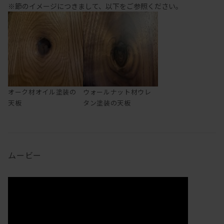
※節のイメージにつきまして、以下をご参照ください。
オーク材オイル塗装の
ウォールナット材ウレ
天板
タン塗装の天板
ムービー