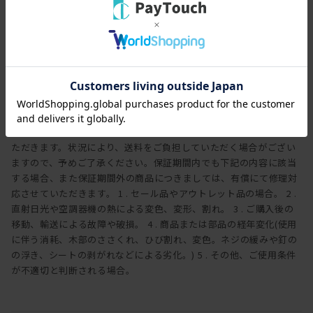
全ての工程において大切になるのが、
保証期間
職人の心と培った豊富な知識、経験です。
3年
デザイン性の追求はもちろん、ひとつひとつ細部に至るまでの仕上
げに
保証内容
一切の妥協なく取り組んでいます。
ヒラシマでは家具を安心してご使用いただけますよう、工場出荷日
より3年間の製品保証を致します。また製品に付属する照明やコン
セントなどの電気用品に関しましては、1年間の保証を致します。
万一製造上、および構造設計上の欠陥による不良、破損などにつき
ましては、弊社の保証規定に従って無償で修理または交換させてい
ただきます。状況により、送料をご負担していただく場合がござい
ますので、予めご了承ください。保証期間内でも下記の内容に該当
する場合、また保証期間外の商品につきましては、有償にて修理対
応させていただきます。 1 . セール品やアウトレット品の場合。 2 .
直射日光や空調器機の熱による変色、変形、割れ。 3 . ご購入後の
移動、輸送による故障や破損。 4 . 商品または部品の経年変化(使用
に伴う消耗、木部のささくれ、ひび割れ、変色。ネジの緩みや釘の
の浮き、シートの剥がれなどによる劣化。) 5 . その他、ご使用条件
が不適切と判断される場合。