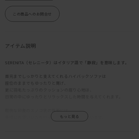
この商品へのお問合せ
アイテム説明
SERENITA（セレニータ）はイタリア語で「静寂」を意味します。
首元までしっかりと支えてくれるハイバックソファは
座位のままでもゆったりと寛げ、
更に羽毛たっぷりのクッションの座り心地は、
日常の中にゆったりとリラックスした時間を与えてくれます。
軽快な印象のスノコ状の背板には、
多様にお使いいただけるカウンターがついています。
高さ73.5cmに設定された奥行き浅めのカウンターは、
パソコン作業などのデスクワークやソファで寛ぐ時間のサイドテー
ブルなど、