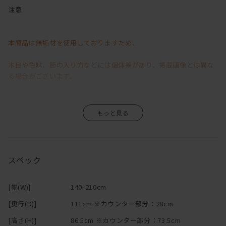
コンパクトな見かけ以上に大変使い勝手が良いです。
注意
背・腰当てクッション・座面は3層構造。
良質な素材を的確に使用することで薄さの中に、
本商品は無垢材を使用しておりますため、
確かな座り心地を実現しました。
チップウレタンをベースに
木目や色味、節の入り方などには個体差があり、掲載画像とは異な
ラバーウレタン重ねることで、沈み込みの加減や感触を調整。
る場合がございます。
その上に100%羽毛を使用し、
程よい沈み込みと包むような掛け心地を造り上げています。
背には、ラバーウレタンをダックフェザーで挟み込んでいるため、
そのため、「イメージと異なる」といった理由による返品・交換は
クッションの型崩れや枠当たり感を防ぎます。
また、背と座の間に自由に配置できるクッションは、
お受けいたしかねますので、あらかじめご了承くださいますようお
腰あてや枕代わりに最適です。
願い申し上げます。
スペック
小さいお子様やペットがいるご家庭で重宝するカバーリング仕様。
背もたれ・座面には、それぞれファスナーがついて、簡単に脱着が
無垢材ならではの風合いや経年変化が商品の魅力の一つですので、
可能です。
[幅(W)]
140-210cm
（汚れが付いた時には早めのドライクリーニングをお勧めしていま
その味わいをお楽しみいただきながら、末永くご愛用いただけます
[奥行(D)]
111cm ※カウンター部分：28cm
す。）
と幸いです。
また、模様替えや季節の変わり目、気分転換に色を変えて
[高さ(H)]
86.5cm ※カウンター部分：73.5cm