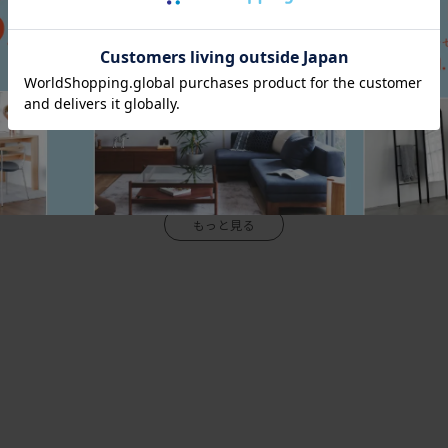
す。硬いものの先端などに当たると傷がつきます。
です！
す。
水がかかる所には使用しないでください。
具、発熱器具の近くでは使用しないでください。
。
の原因になります。
はありません。
ださい。もし、異常が見つかった場合は、直ちに使用を中止してください
す。
拭き取った後、乾いた布で拭き取ってください。たわし、歯磨き粉で磨く