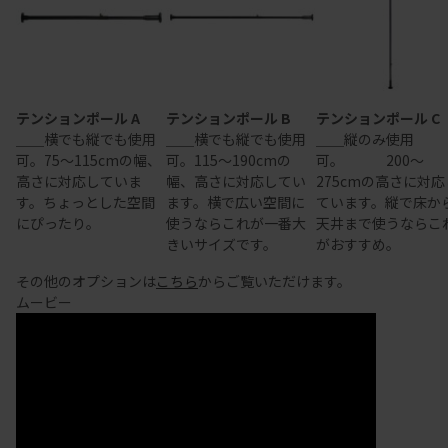
テンションポール A
テンションポール B
テンションポール C
＿＿横でも縦でも使用
＿＿横でも縦でも使用
＿＿縦のみ使用
可。75～115cmの幅、
可。115～190cmの
可。 200～
高さに対応していま
幅、高さに対応してい
275cmの高さに対応
す。ちょっとした空間
ます。横で広い空間に
ています。縦で床か
にぴったり。
使うならこれが一番大
天井まで使うならこ
きいサイズです。
がおすすめ。
その他のオプションは
こちら
からご覧いただけます。
ムービー