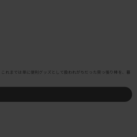
ます。万一付着した場合は直ちに取り除いてください。
なります。
いる物、周囲の物を破損させる恐れがあります。また、定期的に固定ね
ド。 これまでは単に便利グッズとして扱われがちだった突っ張り棒を、暮
になります。