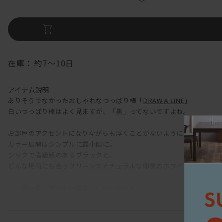
在庫：
約7～10日
アイテム説明
ありそうでなかったおしゃれなつっぱり棒「
DRAW A LINE
」
白いつっぱり棒はよく見ますが、「黒」ってないですよね。
お部屋のアクセントになりながらも浮くことがないように
カラー展開はシンプルに最小限に。
シックで高級感のあるブラックと、
どんな場所にも合うクリーンでナチュラルな印象のホワイトの2種類で
黒い突っ張り棒って結構かっこいいんです。
まるで鉄パイプが元々そこにあるようなディテールで、重厚感があり
でも、実際持ってみると結構軽い。
パッと見つっぱり棒だと思わないところが良いところ！