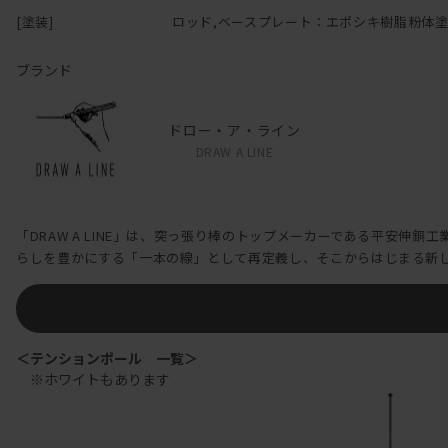
・パイプに防錆油が付着していることがあります。拭き取ってから使
[塗装]
ロッド,ベースプレート：エポシキ樹脂粉体
つっぱり棒を連結する留め具も、真鍮で高級感のあるテイストに。
・消臭剤、芳香剤、化粧品、整髪料、酸性洗剤、アルカリ性洗剤、油
こだわりが詰まっています。
・フローリングなどの床材によっては傷が付く場合があります。
ブランド
・動かさない時は、必ずストッパー付きキャスターをロックして使用
せまーいところでも、棚として、ディスプレイ兼収納ができます。
・床が水平、平たんで滑りにくく、近くに危険物がない場所で使用し
どんなお部屋においても、かっこよく存在してくれること間違いなし
・固定ねじがしっかりと締められているか、使用前に必ず確認してく
ドロー・ア・ライン
じのゆるみがないか、締め付け具合を確認してください。
DRAW A LINE
メガネや鍵を置ける、ちょっとしたテーブルや、
・本商品に破損、変形、劣化などが見られる場合は、ただちに使用を
穴を開けられない壁に突っ張って、棚を作ることも。
・本商品は重量があり、鋭利な部分があります。勢いをつけて滑らせ
フックやハンガーと組み合わせて、自分なりのカスタマイズが可能で
・天災などの不可抗力や改造、経年劣化、商品本来の用途から逸脱し
・日本国外に持ち出された商品は補償の対象外になります。
「DRAW A LINE」は、突っ張り棒のトップメーカーである平安伸
ムーブロッド / ブラック
らしを豊かにする「一本の線」として再定義し、そこからはじまる新
［安全上の注意事項］
DRAW A LINE(ドローアライン)から、
お使いになる人や他の人への危害、財産の損害を防ぐために、必ずお
片手で持って好きな位置に移動出来る、“動かす”プロダクト、出来ま
【警告】誤った使用や、本来の用途以外の使用は、死亡や重症の原因
[ 禁止 ][ 厳守 ]
＜テンションポール 一覧＞
・片側だけに荷重をかけないでください。商品が転倒し、ケガや損害
※ホワイトもあります
・商品に乗らないでください。小さなお子様や乳幼児など、取扱に不慣
・勢いよく滑らせないでください。本商品は重量があり、鋭利な部分
・分解や改造はしないでください。誤った使用方法のため、ケガや損