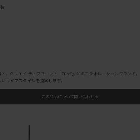
用してください。
塗装
脂、有機溶剤（ベンジン、シンナーなど）の付着は変質劣化の原因になり
してください。
てください。転倒すると本商品の上に置いた物の破損、ケガなどの原因と
です！
ださい。締め付けが不十分な場合、使用中に破損や転倒し、ケガや載せて
中止してください。上に載せた物の破損、ケガなどの原因になります。
るなどの行為は絶対にしないでください。ケガなどの原因になります。
す。
た使用による故障、破損、事故に対する補償は致しません。
銅工業と、クリエイ ティブユニット「TENT」とのコラボレーションブラン
しいライフスタイルを提案します。
守りください。
この商品について問い合わせる
した◎
になります。
の原因になります。
れな方だけで使用しないでください。 商品が転倒し、ケガや損害の原因
もあるため、ケガや損害の原因になります。
害の原因になります。