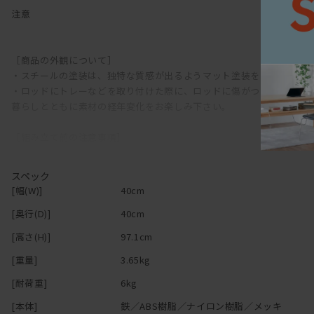
注意
つっぱり棒を連結する留め具も、真鍮で高級感のあるテイストに。
こだわりが詰まっています。
［商品の外観について］
せまーいところでも、棚として、ディスプレイ兼収納ができます。
・スチールの塗装は、独特な質感が出るようマット塗装をしておりま
どんなお部屋においても、かっこよく存在してくれること間違いなし
・ロッドにトレーなどを取り付けた際に、ロッドに傷がつきます。
暮らしとともに素材の経年変化をお楽しみ下さい。
メガネや鍵を置ける、ちょっとしたテーブルや、
穴を開けられない壁に突っ張って、棚を作ることも。
［組み立て前の注意事項］
フックやハンガーと組み合わせて、自分なりのカスタマイズが可能で
・この商品は屋内用です。他の用途には使用しないでください。
・高温となる所、屋外や直射日光の当たる所、浴室や湿度の高い所、
スペック
ありそうでなかったおしゃれなつっぱり棒「
DRAW A LINE
」
・万一に備え、貴重品、危険物、破損の恐れのある物の周囲、燃焼器
[幅(W)]
40cm
1本の線を軸に、シンプルなアクセサリーを組み合わせることで、
[奥行(D)]
40cm
［使用時の注意事項］
ミニマルな印象を持たせつつも、空間に彩りを与えることができます
・急激な荷重、強く引っ張る、揺するなどの行為は商品の破損やケガ
[高さ(H)]
97.1cm
・表示耐荷重の範囲内でご使用ください。耐荷重は実験値で保証値で
お部屋のアクセントになりながらも浮くことがないように
[重量]
3.65kg
・使用により表面塗装が傷つく場合があることをご了承ください。
カラー展開はシンプルに最小限に。
・樹脂部品は特性上、油の付着や紫外線により劣化が生じます。
[耐荷重]
6kg
シックで高級感のあるブラックと、
・使用中に変形や破損、ひび割れなどがないか、定期的に点検してく
どんな場所にも合うクリーンでナチュラルな印象のホワイトの2種類で
[本体]
鉄／ABS樹脂／ナイロン樹脂／メッキ
・汚れは、水で薄めた中性洗剤でふき取り、洗剤分が残らないように