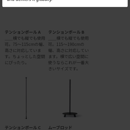
テンションポール A
テンションポール B
＿＿横でも縦でも使用
＿＿横でも縦でも使用
可。75～115cmの幅、
可。115～190cmの
高さに対応していま
幅、高さに対応してい
す。ちょっとした空間
ます。横で広い空間に
にぴったり。
使うならこれが一番大
きいサイズです。
テンションポール C
ムーブロッド