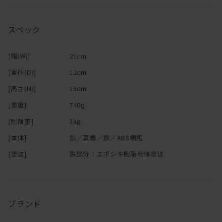
穴を開けられない壁に突っ張って、棚を作ることも。
変色します。
フックやハンガーと組み合わせて、自分なりのカスタマイズが可能
・スチールの塗装は、独特な質感が出るようマット塗装をしており
です。
ます。硬いものの先端などに当たると傷がつきます。
スペック
・固定時はパイプにねじを押し付けますので、パイプに傷がつきま
ブックラック / ブラック（縦つっぱり用）
す。
暮らしとともに素材の経年変化をお楽しみください。
[幅(W)]
21cm
DRAW A LINE（ドローアライン）テンションポール / ムーブロッド
[奥行(D)]
12cm
と
［取り付け前の注意事項］
組み合わせて使用できる、縦方向取付専用のブックラックです。
・この製品は屋内専用です。他の用途には使用しないでください。
[高さ(H)]
15cm
雑誌などの本をミニマルに収納することができます◎
・小さい子供、及び監督を必要とする方の手の届かない場所に取り
[重量]
740g
付けてください。
・分解や改造は危険ですのでしないでください。
[耐荷重]
3kg
[本体]
鉄／真鍮／鉄／ABS樹脂
［使用時の注意事項］
・耐荷重を超える物を載せたり、強い衝撃を加えると、本製品が破
[塗装]
鉄部分：エポシキ樹脂粉体塗装
損したり落下する恐れがあります。
・本製品を引っ張ったり、服が引っ掛かったりすると、Tension
Rodが外れて床を傷つけたり、転倒してけがをする恐れがありま
す。
ブランド
・真鍮平ねじは確実に締め込み、本製品を使用する前にズリ落ちた
りしないか必ず確認してください。