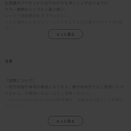
お部屋のアクセントになりながらも浮くことがないように
カラー展開はシンプルに最小限に。
シックで高級感のあるブラックと、
どんな場所にも合うクリーンでナチュラルな印象のホワイトの2種
類です。
黒い突っ張り棒って結構かっこいいんです。
まるで鉄パイプが元々そこにあるようなディテールで、重厚感があ
ります。
でも、実際持ってみると結構軽い。
注意
パッと見つっぱり棒だと思わないところが良いところ！
つっぱり棒を連結する留め具も、真鍮で高級感のあるテイストに。
［設置について］
こだわりが詰まっています。
・縦方向取付専用の商品となります。横方向取付ではご使用いただ
けません。お間違いのないようご注意ください。
せまーいところでも、棚として、ディスプレイ兼収納ができます。
・Tension Rod/Move Rodの耐荷重は、本製品を1kgとして計算し
どんなお部屋においても、かっこよく存在してくれること間違いな
てください。
しです！
［商品の外観について］
メガネや鍵を置ける、ちょっとしたテーブルや、
・真鍮部分は、メッキをしない地色そのままです。使いこむにつれ