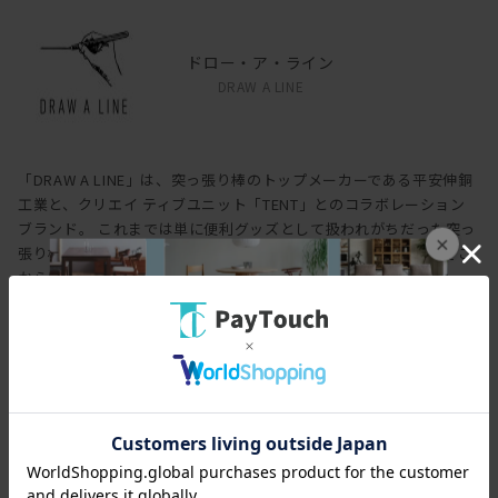
・汚れは柔らかい布を固く絞って水拭きをし、その後から拭きして
ください。
ドロー・ア・ライン
・水や油が付着した場合は、直ちに拭き取ってください。
DRAW A LINE
・Tension Rodに貴重品や電子機器を載せて使用する場合は、転倒
防止の為、天井側のEVAバッドをホッチキス又はねじで固定するこ
とを推奨しています。固定方法については、取扱説明書のP.3～P.4
をご確認ください。
「DRAW A LINE」は、突っ張り棒のトップメーカーである平安伸銅
・転倒防止の為、Tension Rod/Move Rodの長さの半分より下側を
工業と、クリエイ ティブユニット「TENT」とのコラボレーション
目安に取り付けてください。
ブランド。 これまでは単に便利グッズとして扱われがちだった突っ
・日本国外に持ち出された製品は補償の対象外になります。
×
張り棒を、暮らしを豊かにする「一本の線」として再定義し、そこ
からはじまる新しいライフスタイルを提案します。
この商品について問い合わせる
＜テンションポール 一覧＞
※ホワイトもあります