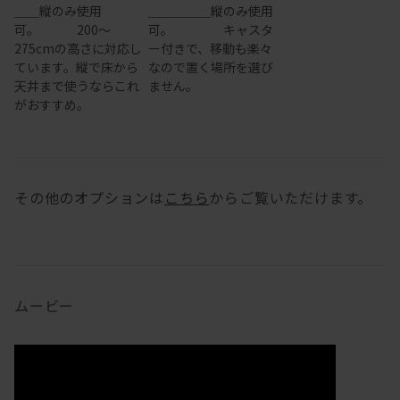
＿＿縦のみ使用
＿＿＿＿＿縦のみ使用
可。 200～
可。 キャスタ
275cmの高さに対応し
ー付きで、移動も楽々
ています。縦で床から
なので置く場所を選び
天井まで使うならこれ
ません。
がおすすめ。
その他のオプションは
こちら
からご覧いただけます。
ムービー