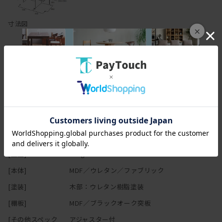
寸法図
×
スペック
[幅(W)]
120cm
[奥行(D)]
35.2cm ※棚板部分：31cm
[高さ(H)]
148cm
[重量]
47kg
[本体]
MDF／ウレタン／ファブリック
[塗装]
木部：ウレタン樹脂塗装
[棚板]
MDF／ブラックオーク突板
[その他スペック
アジャスター付