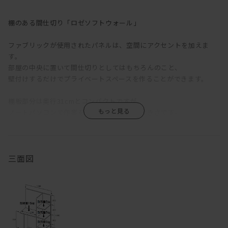
棚のある間仕切り「ロゼソフトウォール」
ファブリックが使用されたパネルは、空間にアクセントを加えま
す。
部屋の中央に置いて間仕切りとしてはもちろんのこと、
壁付けするだけでプライベートスペースを作ることができます。
棚板部分は奥行31cmとコンパクトですが、
ノートパソコンで作業をすることができる大きさです。
デスクを置くスペースを広く確保できない方にもおすすめです。
本を置いたり小物を置いたりできるシェルフも付いています。
豊富なカラーバリエーションのため、
三面図
ぴったりのものが見つかります。