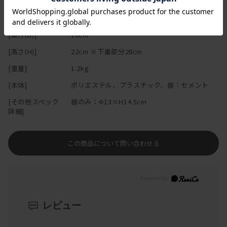
●ホコリによる汚れは、柔らかい布やハタキなどで取り除いて下さ
い。色あせ、型くずれ、サビの原因になりますので、水洗いはおす
[幅(W)]
16cm
すめできません。
[奥行(D)]
16cm
[高さ(H)]
22cm ※下垂部分28cm
[重量]
1.2kg
[本体]
ポリエステル、プラスチック、器：セメント
[その他スペック
器のみ：Φ13×H14.5cm
詳細]
この商品について問い合わせる
レビュー