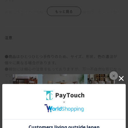
表面に仕上げの白化粧が施されたモダンな雰囲気で、セメント製ら
しい重厚感も持ち合わせています。
葉茎を花器に沿わせたり、垂れ下げて飾るなど、お好みのバランス
でお楽しみください。
注意
●商品はひとつひとつ手作りのため、サイズ、形状、色の濃淡が
個々に異なる場合があります。
●梱包には細心の注意を払っておりますが、万一不自然な形になっ
ている場合には手直しをお願いいたします。
×
※茎や花の茎先にスチールピックが付いていることがあります。怪
我をしないようお取り扱いにはご注意ください。
●品質管理に万全を期しておりますが、まれに配送時の動きにより
花や葉が落ちてしまうことがあります。繊細な商品のためどうして
も避けられません。 取れてしまった場合は市販のボンド・アロンア
ルファー・グルーガン等で接着が可能です。
●直射日光・火気・暖房器具の熱の当たる場所はお避け下さい。色
スペック
あせ等商品劣化の原因となりますのでおすすめできません。