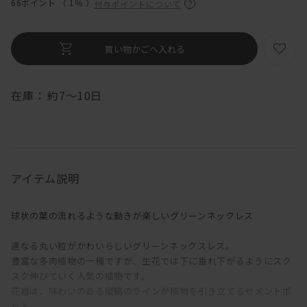
66ポイント （
1％
）
付与ポイントについて
在庫：
約7～10日
アイテム説明
球状の葉の流れるような動きが楽しいグリーンネックレス
連なる丸い粒がかわいらしいグリーンネックスレス。
豊富な多肉植物の一種ですが、生花では下に垂れ下がるようにスク
スク伸びていく人気の植物です。
花器は、味わいのある縦縞のラインが植物を引き立てるセメントポ
ット。